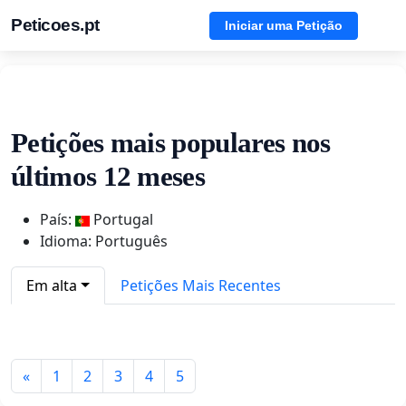
Peticoes.pt
Iniciar uma Petição
Petições mais populares nos
últimos 12 meses
País:
Portugal
Idioma: Português
Em alta
Petições Mais Recentes
«
1
2
3
4
5