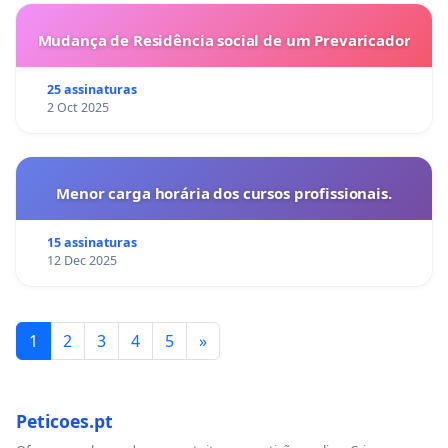
Mudança de Residência social de um Prevaricador
25 assinaturas
2 Oct 2025
Menor carga horária dos cursos profissionais.
15 assinaturas
12 Dec 2025
1
2
3
4
5
»
Peticoes.pt