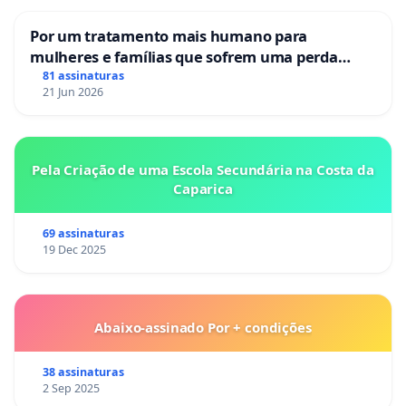
Por um tratamento mais humano para
mulheres e famílias que sofrem uma perda
gestacional nos hospitais portugueses
81 assinaturas
21 Jun 2026
Pela Criação de uma Escola Secundária na Costa da
Caparica
69 assinaturas
19 Dec 2025
Abaixo-assinado Por + condições
38 assinaturas
2 Sep 2025