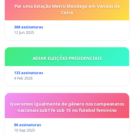
Por uma Estação Metro Mondego em Vendas de
Ceira
388 assinaturas
12 Jun 2025
ADIAR ELEIÇÕES PRESIDENCIAIS
133 assinaturas
4 Feb 2026
Queremos igualmente de gênero nos campeonatos
nacionais sub17e sub 15 no futebol feminino
86 assinaturas
10 Sep 2025