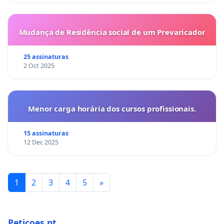
Mudança de Residência social de um Prevaricador
25 assinaturas
2 Oct 2025
Menor carga horária dos cursos profissionais.
15 assinaturas
12 Dec 2025
1
2
3
4
5
»
Peticoes.pt