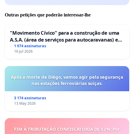
Outras petições que poderão interessar-lhe
"Movimento Cívico" para a construção de uma
A.S.A. (área de serviços para autocaravanas) em
Coimbra
1 074 assinaturas
16 Jul 2026
Após a morte de Diégo, vamos agir pela segurança
nas estações ferroviárias suíças.
3 174 assinaturas
13 May 2026
FIM À TRIBUTAÇÃO CONFISCATÓRIA DE 52%: Por