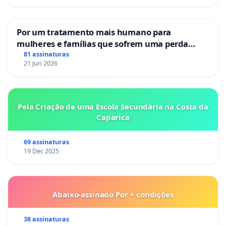
Por um tratamento mais humano para
mulheres e famílias que sofrem uma perda
gestacional nos hospitais portugueses
81 assinaturas
21 Jun 2026
Pela Criação de uma Escola Secundária na Costa da
Caparica
69 assinaturas
19 Dec 2025
Abaixo-assinado Por + condições
38 assinaturas