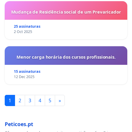
Mudança de Residência social de um Prevaricador
25 assinaturas
2 Oct 2025
Menor carga horária dos cursos profissionais.
15 assinaturas
12 Dec 2025
1
2
3
4
5
»
Peticoes.pt