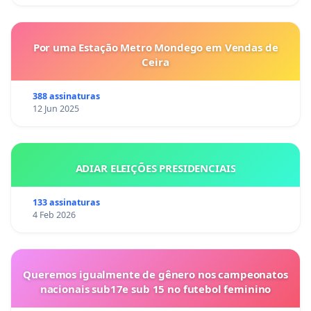
Por uma Estação Metro Mondego em Vendas de
Ceira
388 assinaturas
12 Jun 2025
ADIAR ELEIÇÕES PRESIDENCIAIS
133 assinaturas
4 Feb 2026
Queremos igualmente de gênero nos campeonatos
nacionais sub17e sub 15 no futebol feminino