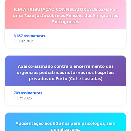
FIM À TRIBUTAÇÃO CONFISCATÓRIA DE 52%: Por
uma Taxa Justa sobre as Pensões dos Emigrantes
Portugueses
3 657 assinaturas
11 Dec 2025
Abaixo-assinado contra o encerramento das
urgências pediátricas noturnas nos hospitais
privados do Porto (Cuf e Lusíadas)
709 assinaturas
1 Oct 2025
Aposentação aos 60 anos para psicólogos, sem
penalizações.