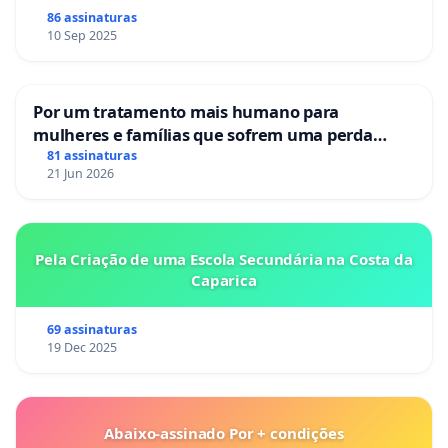
86 assinaturas
10 Sep 2025
Por um tratamento mais humano para
mulheres e famílias que sofrem uma perda
gestacional nos hospitais portugueses
81 assinaturas
21 Jun 2026
Pela Criação de uma Escola Secundária na Costa da
Caparica
69 assinaturas
19 Dec 2025
Abaixo-assinado Por + condições