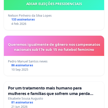
ADIAR ELEIÇÕES PRESIDENCIAIS
Nelson Pinheiro da Silva Lopes
133 assinaturas
4 Feb 2026
Queremos igualmente de gênero nos campeonatos
nacionais sub17e sub 15 no futebol feminino
Pedro Manuel Santos neves
86 assinaturas
10 Sep 2025
Por um tratamento mais humano para
mulheres e famílias que sofrem uma perda
gestacional nos hospitais portugueses
Elisabete Sousa Augusto
81 assinaturas
21 Jun 2026