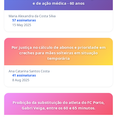
e de ação médica - 60 anos
Maria Alexandra da Costa Silva
57 assinaturas
15 May 2025
Por justiça no cálculo de abonos e prioridade em
creches para mães solteiras em situação
temporária
Ana Catarina Santos Costa
41 assinaturas
8 Aug 2025
Proibição da substituição do atleta do FC Porto,
Gabri Veiga, entre os 60 e 65 minutos.