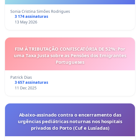
Sonia Cristina Simões Rodrigues
3 174 assinaturas
13 May 2026
FIM À TRIBUTAÇÃO CONFISCATÓRIA DE 52%: Por
uma Taxa Justa sobre as Pensões dos Emigrantes
Portugueses
Patrick Dias
3 657 assinaturas
11 Dec 2025
Abaixo-assinado contra o encerramento das
urgências pediátricas noturnas nos hospitais
privados do Porto (Cuf e Lusíadas)