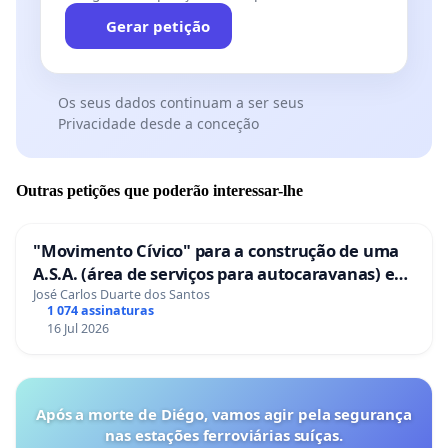
Gerar petição
Os seus dados continuam a ser seus
Privacidade desde a conceção
Outras petições que poderão interessar-lhe
"Movimento Cívico" para a construção de uma
A.S.A. (área de serviços para autocaravanas) em
Coimbra
José Carlos Duarte dos Santos
1 074 assinaturas
16 Jul 2026
Após a morte de Diégo, vamos agir pela segurança
nas estações ferroviárias suíças.