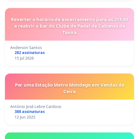
Reverter o horário de encerramento para as 21h30
e reabrir o bar do Clube de Padel de Cabanas de
Tavira
Anderson Santos
282 assinaturas
15 Jul 2026
Por uma Estação Metro Mondego em Vendas de
Ceira
António José Lebre Cardoso
388 assinaturas
12 Jun 2025