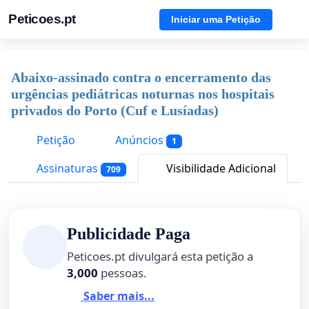
Peticoes.pt
Iniciar uma Petição
Abaixo-assinado contra o encerramento das
urgências pediátricas noturnas nos hospitais
privados do Porto (Cuf e Lusíadas)
Petição
Anúncios
1
Assinaturas
Visibilidade Adicional
709
Publicidade Paga
Peticoes.pt divulgará esta petição a
3,000
pessoas.
Saber mais...