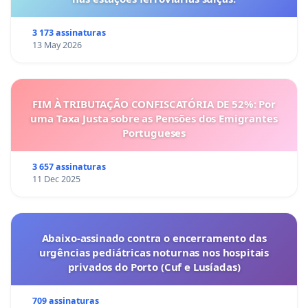
3 173 assinaturas
13 May 2026
FIM À TRIBUTAÇÃO CONFISCATÓRIA DE 52%: Por
uma Taxa Justa sobre as Pensões dos Emigrantes
Portugueses
3 657 assinaturas
11 Dec 2025
Abaixo-assinado contra o encerramento das
urgências pediátricas noturnas nos hospitais
privados do Porto (Cuf e Lusíadas)
709 assinaturas