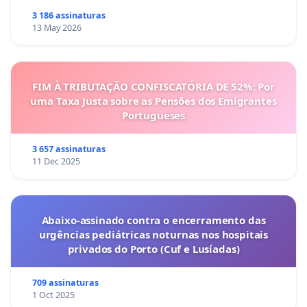
3 186 assinaturas
13 May 2026
FIM À TRIBUTAÇÃO CONFISCATÓRIA DE 52%: Por
uma Taxa Justa sobre as Pensões dos Emigrantes
Portugueses
3 657 assinaturas
11 Dec 2025
Abaixo-assinado contra o encerramento das
urgências pediátricas noturnas nos hospitais
privados do Porto (Cuf e Lusíadas)
709 assinaturas
1 Oct 2025