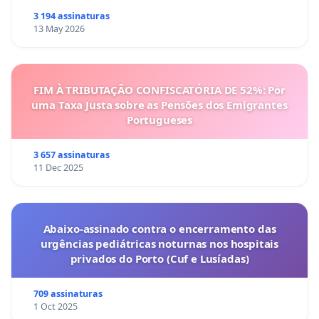
3 194 assinaturas
13 May 2026
FIM À TRIBUTAÇÃO CONFISCATÓRIA DE 52%: Por
uma Taxa Justa sobre as Pensões dos Emigrantes
Portugueses
3 657 assinaturas
11 Dec 2025
Abaixo-assinado contra o encerramento das
urgências pediátricas noturnas nos hospitais
privados do Porto (Cuf e Lusíadas)
709 assinaturas
1 Oct 2025