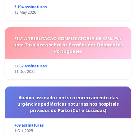
3 194 assinaturas
13 May 2026
FIM À TRIBUTAÇÃO CONFISCATÓRIA DE 52%: Por
uma Taxa Justa sobre as Pensões dos Emigrantes
Portugueses
3 657 assinaturas
11 Dec 2025
Abaixo-assinado contra o encerramento das
urgências pediátricas noturnas nos hospitais
privados do Porto (Cuf e Lusíadas)
709 assinaturas
1 Oct 2025