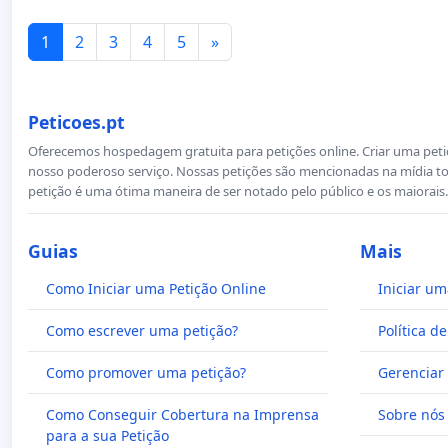
1
2
3
4
5
»
Peticoes.pt
Oferecemos hospedagem gratuita para petições online. Criar uma petiçã
nosso poderoso serviço. Nossas petições são mencionadas na mídia to
petição é uma ótima maneira de ser notado pelo público e os maiorais.
Guias
Mais
Como Iniciar uma Petição Online
Iniciar um
Como escrever uma petição?
Política d
Como promover uma petição?
Gerenciar 
Como Conseguir Cobertura na Imprensa
Sobre nós
para a sua Petição