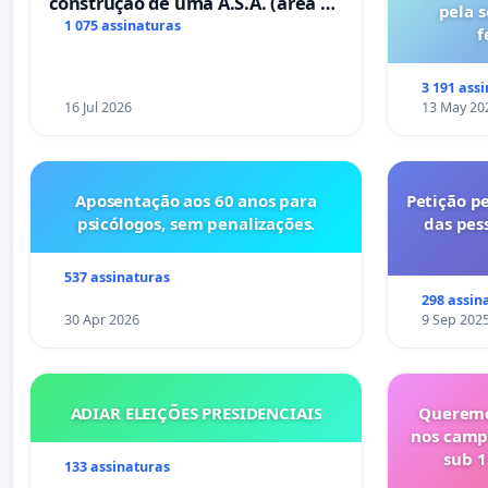
construção de uma A.S.A. (área de
pela 
serviços para autocaravanas) em
1 075 assinaturas
f
Coimbra
3 191 ass
16 Jul 2026
13 May 20
Aposentação aos 60 anos para
Petição pe
psicólogos, sem penalizações.
das pes
537 assinaturas
298 assin
30 Apr 2026
9 Sep 202
ADIAR ELEIÇÕES PRESIDENCIAIS
Queremo
nos camp
sub 1
133 assinaturas