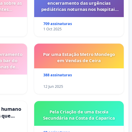
a sobre as
encerramento das urgências
ntes
pediátricas noturnas nos hospitais
privados do Porto (Cuf e Lusíadas)
709 assinaturas
1 Oct 2025
cerramento
Por uma Estação Metro Mondego
o bar do
em Vendas de Ceira
anas de
388 assinaturas
12 Jun 2025
s humano
Pela Criação de uma Escola
s que
Secundária na Costa da Caparica
cional
es