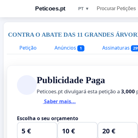
Peticoes.pt
Procurar Petições
PT ▼
CONTRA O ABATE DAS 11 GRANDES ÁRVO
Petição
Anúncios
Assinaturas
1
29
Publicidade Paga
Peticoes.pt divulgará esta petição a
3,000
p
Saber mais...
Escolha o seu orçamento
5 €
10 €
20 €