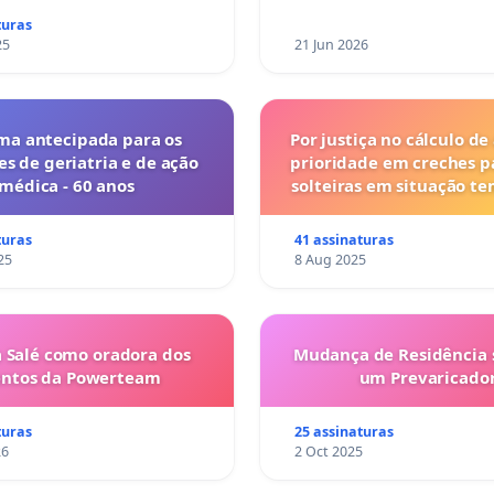
turas
25
21 Jun 2026
ma antecipada para os
Por justiça no cálculo de
es de geriatria e de ação
prioridade em creches 
médica - 60 anos
solteiras em situação t
turas
41 assinaturas
25
8 Aug 2025
 Salé como oradora dos
Mudança de Residência s
entos da Powerteam
um Prevaricado
turas
25 assinaturas
26
2 Oct 2025