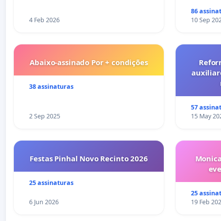
86 assina
4 Feb 2026
10 Sep 20
Abaixo-assinado Por + condições
Refor
auxiliar
38 assinaturas
57 assina
2 Sep 2025
15 May 20
Festas Pinhal Novo Recinto 2026
Monica
ev
25 assinaturas
25 assina
6 Jun 2026
19 Feb 20