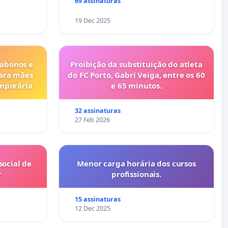
69 assinaturas
19 Dec 2025
 abonos e
Proibição da substituição do atleta
para mães
do FC Porto, Gabri Veiga, entre os 60
emporária
e 65 minutos.
32 assinaturas
27 Feb 2026
ocial de
Menor carga horária dos cursos
r
profissionais.
15 assinaturas
12 Dec 2025