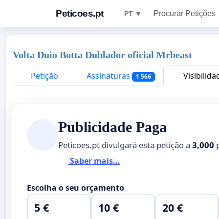
Peticoes.pt
Procurar Petições
PT ▼
Volta Duio Botta Dublador oficial Mrbeast
Petição
Assinaturas
Visibilida
1 566
Publicidade Paga
Peticoes.pt divulgará esta petição a
3,000
p
Saber mais...
Escolha o seu orçamento
5 €
10 €
20 €