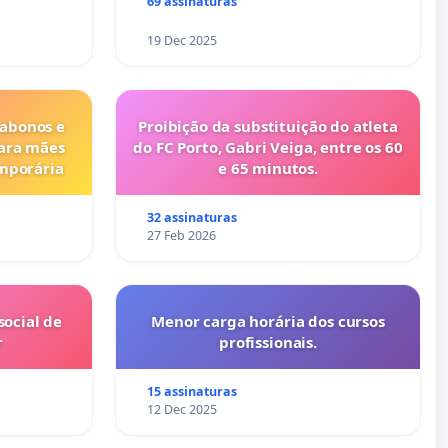
69 assinaturas
19 Dec 2025
 abonos e
Proibição da substituição do atleta
para mães
do FC Porto, Gabri Veiga, entre os 60
emporária
e 65 minutos.
32 assinaturas
27 Feb 2026
ocial de
Menor carga horária dos cursos
r
profissionais.
15 assinaturas
12 Dec 2025