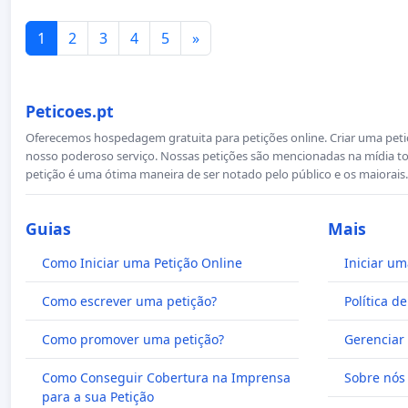
1
2
3
4
5
»
Peticoes.pt
Oferecemos hospedagem gratuita para petições online. Criar uma petiçã
nosso poderoso serviço. Nossas petições são mencionadas na mídia to
petição é uma ótima maneira de ser notado pelo público e os maiorais.
Guias
Mais
Como Iniciar uma Petição Online
Iniciar um
Como escrever uma petição?
Política d
Como promover uma petição?
Gerenciar 
Como Conseguir Cobertura na Imprensa
Sobre nós
para a sua Petição