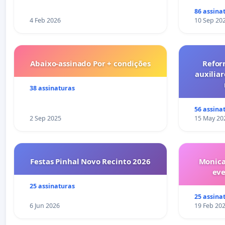
86 assina
4 Feb 2026
10 Sep 20
Abaixo-assinado Por + condições
Refor
auxiliar
38 assinaturas
56 assina
2 Sep 2025
15 May 20
Festas Pinhal Novo Recinto 2026
Monica
ev
25 assinaturas
25 assina
6 Jun 2026
19 Feb 20