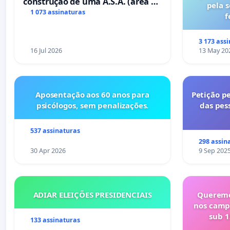
construção de uma A.S.A. (área de
pela 
serviços para autocaravanas) em
1 073 assinaturas
f
Coimbra
3 173 ass
16 Jul 2026
13 May 20
Aposentação aos 60 anos para
Petição pe
psicólogos, sem penalizações.
das pes
537 assinaturas
298 assin
30 Apr 2026
9 Sep 202
ADIAR ELEIÇÕES PRESIDENCIAIS
Queremo
nos camp
sub 1
133 assinaturas