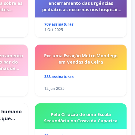
a sobre as
encerramento das urgências
ntes
pediátricas noturnas nos hospitais
privados do Porto (Cuf e Lusíadas)
709 assinaturas
1 Oct 2025
cerramento
Por uma Estação Metro Mondego
o bar do
em Vendas de Ceira
anas de
388 assinaturas
12 Jun 2025
s humano
Pela Criação de uma Escola
s que
Secundária na Costa da Caparica
cional
es