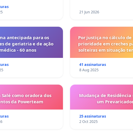
turas
25
21 Jun 2026
ma antecipada para os
Por justiça no cálculo de
es de geriatria e de ação
prioridade em creches 
médica - 60 anos
solteiras em situação t
turas
41 assinaturas
25
8 Aug 2025
 Salé como oradora dos
Mudança de Residência s
entos da Powerteam
um Prevaricado
turas
25 assinaturas
26
2 Oct 2025