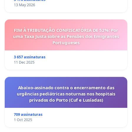
13 May 2026
FIM À TRIBUTAÇÃO CONFISCATÓRIA DE 52%: Por
uma Taxa Justa sobre as Pensões dos Emigrantes
Portugueses
3 657 assinaturas
11 Dec 2025
Abaixo-assinado contra o encerramento das
urgências pediátricas noturnas nos hospitais
privados do Porto (Cuf e Lusíadas)
709 assinaturas
1 Oct 2025