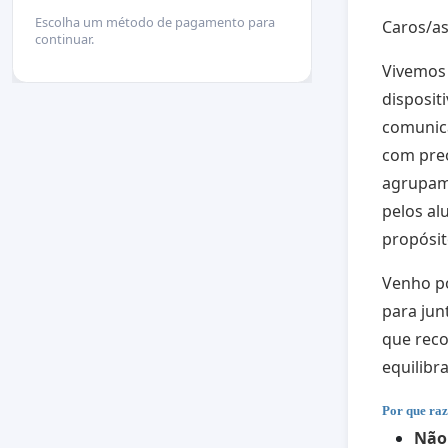
Escolha um método de pagamento para
Caros/as
continuar.
Vivemos 
disposit
comunica
com pre
agrupame
pelos al
propósit
Venho po
para jun
que rec
equilibr
Por que raz
Não 