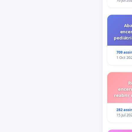
16 Jul 20
Aba
ence
pediátri
privado
709 assi
1 Oct 20
R
encer
reabrir 
282 assi
15 Jul 20