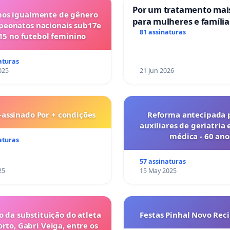
Por um tratamento ma
os igualmente de gênero
para mulheres e família
peonatos nacionais sub17e
sofrem uma perda gesta
81 assinaturas
15 no futebol feminino
nos hospitais portugue
aturas
025
21 Jun 2026
-assinado Por + condições
Reforma antecipada 
auxiliares de geriatria 
médica - 60 ano
aturas
57 assinaturas
25
15 May 2025
o da substituição do atleta
Festas Pinhal Novo Rec
orto, Gabri Veiga, entre os