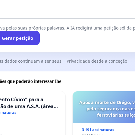
va pelas suas próprias palavras. A IA redigirá uma petição sólida p
Gerar petição
us dados continuam a ser seus
Privacidade desde a conceção
ões que poderão interessar-lhe
nto Cívico" para a
Após a morte de Diégo, 
ão de uma A.S.A. (área
pela segurança nas e
ços para autocaravanas)
sinaturas
ferroviárias suíça
mbra
3 191 assinaturas