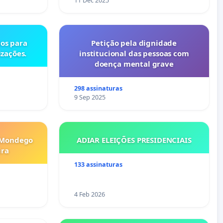
11 Dec 2025
os para
Petição pela dignidade
izações.
institucional das pessoas com
doença mental grave
298 assinaturas
9 Sep 2025
 Mondego
ADIAR ELEIÇÕES PRESIDENCIAIS
ira
133 assinaturas
4 Feb 2026