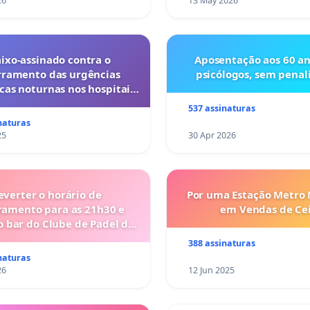
26
13 May 2026
ixo-assinado contra o
Aposentação aos 60 an
rramento das urgências
psicólogos, sem penal
cas noturnas nos hospitais
s do Porto (Cuf e Lusíadas)
537 assinaturas
naturas
25
30 Apr 2026
everter o horário de
Por uma Estação Metro
ramento para as 21h30 e
em Vendas de Ce
o bar do Clube de Padel de
Cabanas de Tavira
388 assinaturas
naturas
26
12 Jun 2025