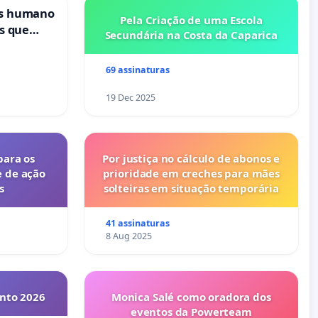
is humano
Pela Criação de uma Escola
s que
Secundária na Costa da Caparica
cional
ses
69 assinaturas
19 Dec 2025
para os
Por justiça no cálculo de abonos e
e de ação
prioridade em creches para mães
s
solteiras em situação temporária
41 assinaturas
8 Aug 2025
into 2026
Monica Salé como oradora dos
eventos da Powerteam