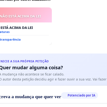
automática.
a escola promova formação (para alunos e professores)
 NÃO ESTÁ ACIMA DA LEI
e literacia digital e cidadania tecnológica.
 ESTÁ ACIMA DA LEI
o este abaixo-assinado, manifestas apoio a uma escola
naturas
a no digital, que regula com diálogo e que trata os
 transparência
o 3.º ciclo com respeito e corresponsabilidade
INICIE A SUA PRÓPRIA PETIÇÃO
Quer mudar alguma coisa?
A mudança não acontece se ficar calado.
O autor desta petição decidiu agir e fazer ouvir a sua voz. Vai faz
Potenciado por IA
creva a mudança que quer ver