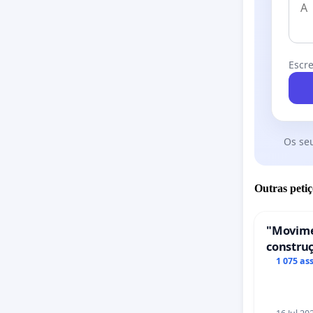
Escre
Os se
Outras petiç
"Movime
construç
de servi
1 075 as
em Coi