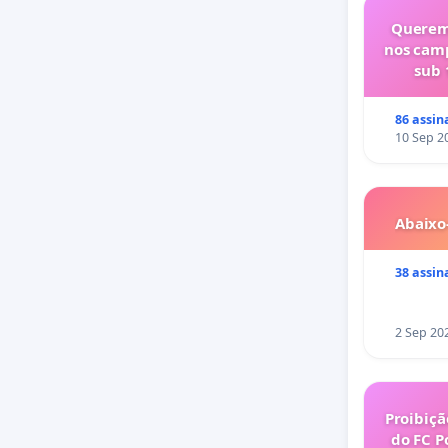
Querem
nos cam
sub 
86 assin
10 Sep 2
Abaixo
38 assin
2 Sep 20
Proibiçã
do FC P