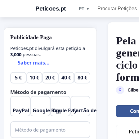
Peticoes.pt
Procurar Petições
PT ▼
Publicidade Paga
Pela
Peticoes.pt divulgará esta petição a
gene
3,000
pessoas.
ciclo
Saber mais...
form
5 €
10 €
20 €
40 €
80 €
Gilbe
G
Método de pagamento
PayPal
Google Pay
Apple Pay
Cartão de Crédito
Com
Método de pagamento
Peti