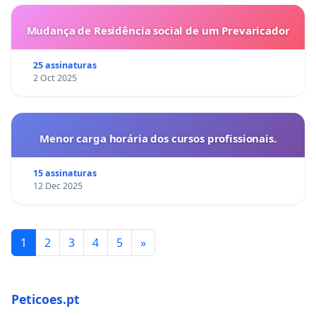
Mudança de Residência social de um Prevaricador
25 assinaturas
2 Oct 2025
Menor carga horária dos cursos profissionais.
15 assinaturas
12 Dec 2025
1
2
3
4
5
»
Peticoes.pt