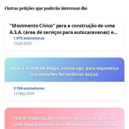
Outras petições que poderão interessar-lhe
"Movimento Cívico" para a construção de uma
A.S.A. (área de serviços para autocaravanas) em
Coimbra
1 075 assinaturas
16 Jul 2026
Após a morte de Diégo, vamos agir pela segurança
nas estações ferroviárias suíças.
3 194 assinaturas
13 May 2026
FIM À TRIBUTAÇÃO CONFISCATÓRIA DE 52%: Por
uma Taxa Justa sobre as Pensões dos Emigrantes