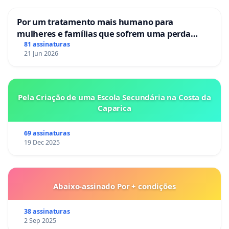
Por um tratamento mais humano para
mulheres e famílias que sofrem uma perda
gestacional nos hospitais portugueses
81 assinaturas
21 Jun 2026
Pela Criação de uma Escola Secundária na Costa da
Caparica
69 assinaturas
19 Dec 2025
Abaixo-assinado Por + condições
38 assinaturas
2 Sep 2025