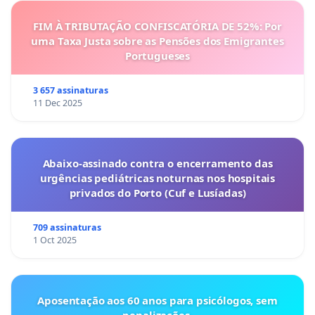
FIM À TRIBUTAÇÃO CONFISCATÓRIA DE 52%: Por
uma Taxa Justa sobre as Pensões dos Emigrantes
Portugueses
3 657 assinaturas
11 Dec 2025
Abaixo-assinado contra o encerramento das
urgências pediátricas noturnas nos hospitais
privados do Porto (Cuf e Lusíadas)
709 assinaturas
1 Oct 2025
Aposentação aos 60 anos para psicólogos, sem
penalizações.