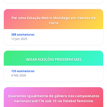
Por uma Estação Metro Mondego em Vendas de
Ceira
388 assinaturas
12 Jun 2025
ADIAR ELEIÇÕES PRESIDENCIAIS
133 assinaturas
4 Feb 2026
Queremos igualmente de gênero nos campeonatos
nacionais sub17e sub 15 no futebol feminino