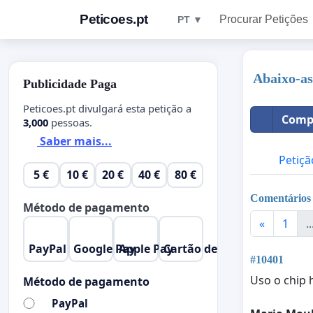
Peticoes.pt
Procurar Petições
PT ▼
Abaixo-as
Publicidade Paga
Peticoes.pt divulgará esta petição a
Compa
3,000
pessoas.
Saber mais...
Petiçã
5 €
10 €
20 €
40 €
80 €
Comentários
Método de pagamento
«
1
..
PayPal
Google Pay
Apple Pay
Cartão de Crédito
#10401
Uso o chip 
Método de pagamento
PayPal