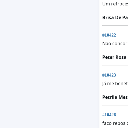
Um retroces
Brisa De Pa
#10422
Não concord
Peter Rosa
#10423
Já me bene
Petrila Mes
#10426
faço reposi