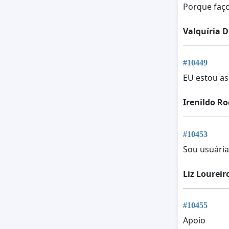
Porque faç
Valquíria 
#10449
EU estou as
Irenildo R
#10453
Sou usuária
Liz Loureir
#10455
Apoio