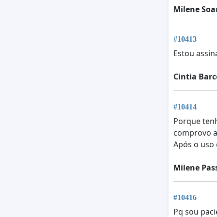
Milene Soa
#10413
Estou assin
Cintia Barc
#10414
Porque tenh
comprovo a
Após o uso 
Milene Pas
#10416
Pq sou paci