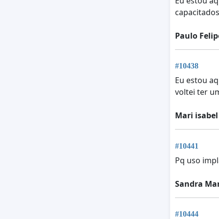
Eu estou aq
capacitados 
Paulo Feli
#10438
Eu estou aq
voltei ter 
Mari isabel
#10441
Pq uso impl
Sandra Mar
#10444