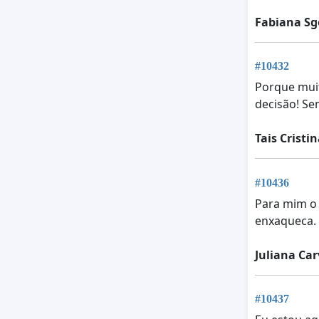
Fabiana Sg
#10432
Porque muit
decisão! Se
Tais Cristi
#10436
Para mim o 
enxaqueca.
Juliana Ca
#10437