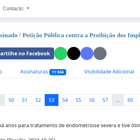
Contacto:
sinado / Petição Pública contra a Proibição dos Im
rtilhe no Facebook
o
Assinaturas
Visibilidade Adicional
11 944
.
50
51
52
53
54
55
56
57
...
60
há anos para tratamento de endometriose severa e tive óti