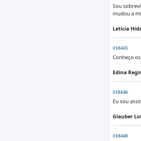
Sou sobrevi
mudou a mi
Leticia Hi
#10445
Conheço os 
Edina Regi
#10446
Eu sou assi
Glauber Lo
#10448