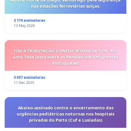
nas estações ferroviárias suíças.
3 174 assinaturas
13 May 2026
FIM À TRIBUTAÇÃO CONFISCATÓRIA DE 52%: Por
uma Taxa Justa sobre as Pensões dos Emigrantes
Portugueses
3 657 assinaturas
11 Dec 2025
Abaixo-assinado contra o encerramento das
urgências pediátricas noturnas nos hospitais
privados do Porto (Cuf e Lusíadas)