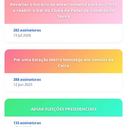
Reverter o horário de encerramento para as 21h30
e reabrir o bar do Clube de Padel de Cabanas de
Tavira
282 assinaturas
15 Jul 2026
Por uma Estação Metro Mondego em Vendas de
Ceira
388 assinaturas
12 Jun 2025
ADIAR ELEIÇÕES PRESIDENCIAIS
133 assinaturas