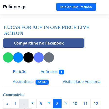
Peticoes.pt
Iniciar uma Petição
LUCAS FOR ACE IN ONE PIECE LIVE
ACTION
Compartilhe no Facebook
Petição
Anúncios
1
Assinaturas
Visibilidade Adicional
22 887
Comentários
«
1
...
5
6
7
8
9
10
11
12