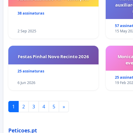
auxiliar
38 assinaturas
57 assina
2 Sep 2025
15 May 20
Festas Pinhal Novo Recinto 2026
Monica
ev
25 assinaturas
25 assina
6 Jun 2026
19 Feb 20
1
2
3
4
5
»
Peticoes.pt