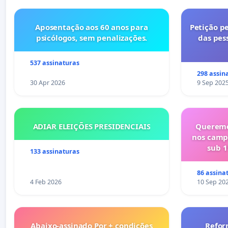
Aposentação aos 60 anos para
Petição pe
psicólogos, sem penalizações.
das pes
537 assinaturas
298 assin
30 Apr 2026
9 Sep 202
ADIAR ELEIÇÕES PRESIDENCIAIS
Queremo
nos camp
sub 1
133 assinaturas
86 assina
4 Feb 2026
10 Sep 20
Abaixo-assinado Por + condições
Refor