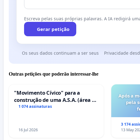
Escreva pelas suas próprias palavras. A IA redigirá uma
Gerar petição
Os seus dados continuam a ser seus
Privacidade desd
Outras petições que poderão interessar-lhe
"Movimento Cívico" para a
Após a m
construção de uma A.S.A. (área de
pela 
serviços para autocaravanas) em
1 074 assinaturas
f
Coimbra
3 174 ass
16 Jul 2026
13 May 20