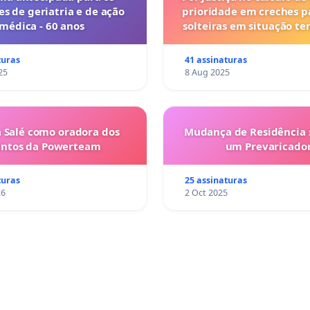
es de geriatria e de ação
prioridade em creches 
médica - 60 anos
solteiras em situação t
turas
41 assinaturas
25
8 Aug 2025
 Salé como oradora dos
Mudança de Residência s
entos da Powerteam
um Prevaricado
turas
25 assinaturas
26
2 Oct 2025