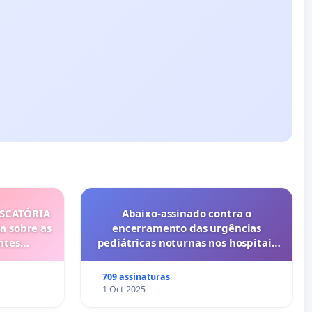
ISCATÓRIA
Abaixo-assinado contra o
a sobre as
encerramento das urgências
ntes
pediátricas noturnas nos hospitais
privados do Porto (Cuf e Lusíadas)
709 assinaturas
1 Oct 2025