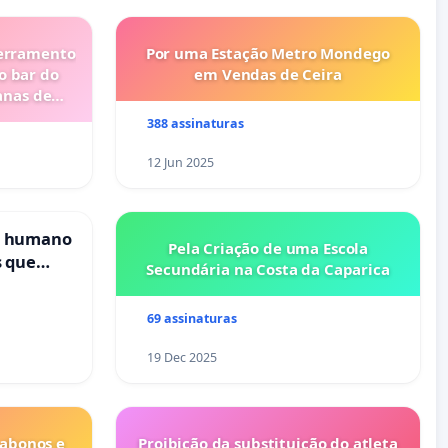
cerramento
Por uma Estação Metro Mondego
o bar do
em Vendas de Ceira
anas de
388 assinaturas
12 Jun 2025
s humano
Pela Criação de uma Escola
s que
Secundária na Costa da Caparica
cional
es
69 assinaturas
19 Dec 2025
 abonos e
Proibição da substituição do atleta