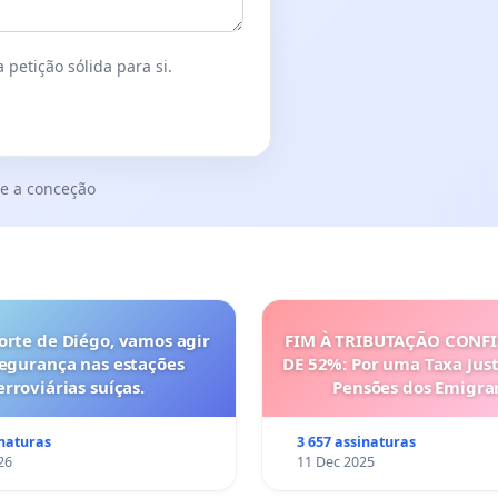
 petição sólida para si.
e a conceção
orte de Diégo, vamos agir
FIM À TRIBUTAÇÃO CONF
segurança nas estações
DE 52%: Por uma Taxa Just
erroviárias suíças.
Pensões dos Emigra
Portugueses
inaturas
3 657 assinaturas
26
11 Dec 2025