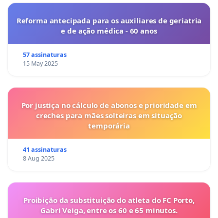
Reforma antecipada para os auxiliares de geriatria
e de ação médica - 60 anos
57 assinaturas
15 May 2025
Por justiça no cálculo de abonos e prioridade em
creches para mães solteiras em situação
temporária
41 assinaturas
8 Aug 2025
Proibição da substituição do atleta do FC Porto,
Gabri Veiga, entre os 60 e 65 minutos.