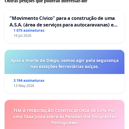
Outras petições que poderão interessar-lhe
"Movimento Cívico" para a construção de uma
A.S.A. (área de serviços para autocaravanas) em
Coimbra
1 075 assinaturas
16 Jul 2026
Após a morte de Diégo, vamos agir pela segurança
nas estações ferroviárias suíças.
3 194 assinaturas
13 May 2026
FIM À TRIBUTAÇÃO CONFISCATÓRIA DE 52%: Por
uma Taxa Justa sobre as Pensões dos Emigrantes
Portugueses