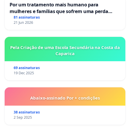
Por um tratamento mais humano para
mulheres e famílias que sofrem uma perda
gestacional nos hospitais portugueses
81 assinaturas
21 Jun 2026
Pela Criação de uma Escola Secundária na Costa da
Caparica
69 assinaturas
19 Dec 2025
Abaixo-assinado Por + condições
38 assinaturas
2 Sep 2025