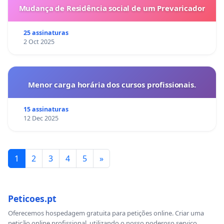
Mudança de Residência social de um Prevaricador
25 assinaturas
2 Oct 2025
Menor carga horária dos cursos profissionais.
15 assinaturas
12 Dec 2025
1
2
3
4
5
»
Peticoes.pt
Oferecemos hospedagem gratuita para petições online. Criar uma
petição online profissional, utilizando o nosso poderoso serviço.