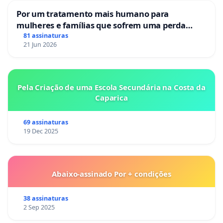
Por um tratamento mais humano para
mulheres e famílias que sofrem uma perda
gestacional nos hospitais portugueses
81 assinaturas
21 Jun 2026
Pela Criação de uma Escola Secundária na Costa da
Caparica
69 assinaturas
19 Dec 2025
Abaixo-assinado Por + condições
38 assinaturas
2 Sep 2025