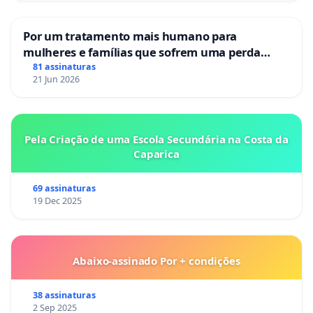
Por um tratamento mais humano para
mulheres e famílias que sofrem uma perda
gestacional nos hospitais portugueses
81 assinaturas
21 Jun 2026
Pela Criação de uma Escola Secundária na Costa da
Caparica
69 assinaturas
19 Dec 2025
Abaixo-assinado Por + condições
38 assinaturas
2 Sep 2025