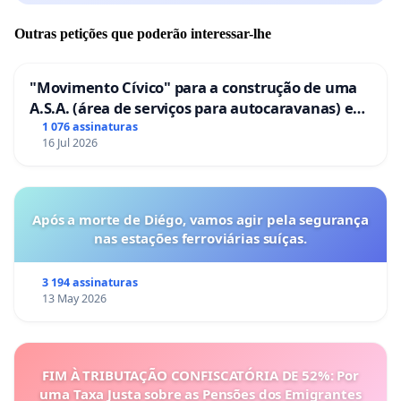
Outras petições que poderão interessar-lhe
"Movimento Cívico" para a construção de uma
A.S.A. (área de serviços para autocaravanas) em
Coimbra
1 076 assinaturas
16 Jul 2026
Após a morte de Diégo, vamos agir pela segurança
nas estações ferroviárias suíças.
3 194 assinaturas
13 May 2026
FIM À TRIBUTAÇÃO CONFISCATÓRIA DE 52%: Por
uma Taxa Justa sobre as Pensões dos Emigrantes