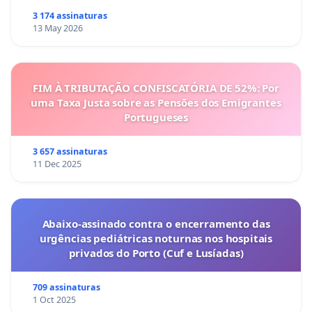
3 174 assinaturas
13 May 2026
FIM À TRIBUTAÇÃO CONFISCATÓRIA DE 52%: Por
uma Taxa Justa sobre as Pensões dos Emigrantes
Portugueses
3 657 assinaturas
11 Dec 2025
Abaixo-assinado contra o encerramento das
urgências pediátricas noturnas nos hospitais
privados do Porto (Cuf e Lusíadas)
709 assinaturas
1 Oct 2025