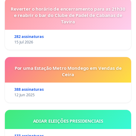
Reverter o horário de encerramento para as 21h30
e reabrir o bar do Clube de Padel de Cabanas de
Tavira
282 assinaturas
15 Jul 2026
Por uma Estação Metro Mondego em Vendas de
Ceira
388 assinaturas
12 Jun 2025
ADIAR ELEIÇÕES PRESIDENCIAIS
133 assinaturas