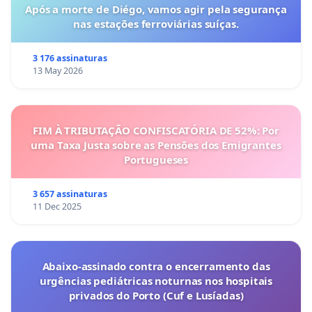
Após a morte de Diégo, vamos agir pela segurança
nas estações ferroviárias suíças.
3 176 assinaturas
13 May 2026
FIM À TRIBUTAÇÃO CONFISCATÓRIA DE 52%: Por
uma Taxa Justa sobre as Pensões dos Emigrantes
Portugueses
3 657 assinaturas
11 Dec 2025
Abaixo-assinado contra o encerramento das
urgências pediátricas noturnas nos hospitais
privados do Porto (Cuf e Lusíadas)