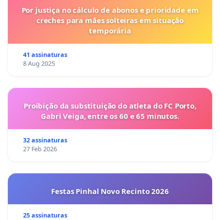
Por justiça no cálculo de abonos e prioridade em
creches para mães solteiras em situação
temporária
41 assinaturas
8 Aug 2025
Proibição da substituição do atleta do FC Porto,
Gabri Veiga, entre os 60 e 65 minutos.
32 assinaturas
27 Feb 2026
Festas Pinhal Novo Recinto 2026
25 assinaturas