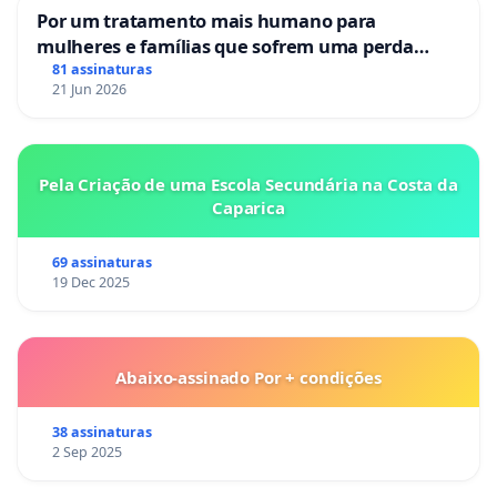
Por um tratamento mais humano para
mulheres e famílias que sofrem uma perda
gestacional nos hospitais portugueses
81 assinaturas
21 Jun 2026
Pela Criação de uma Escola Secundária na Costa da
Caparica
69 assinaturas
19 Dec 2025
Abaixo-assinado Por + condições
38 assinaturas
2 Sep 2025