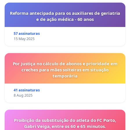
Reforma antecipada para os auxiliares de geriatria
e de ação médica - 60 anos
57 assinaturas
15 May 2025
Por justiça no cálculo de abonos e prioridade em
creches para mães solteiras em situação
temporária
41 assinaturas
8 Aug 2025
Proibição da substituição do atleta do FC Porto,
Gabri Veiga, entre os 60 e 65 minutos.