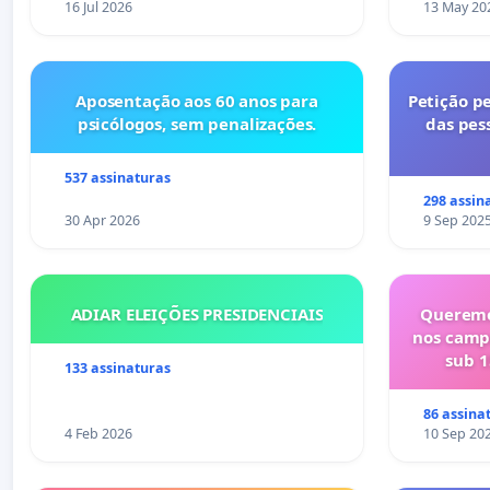
16 Jul 2026
13 May 20
Aposentação aos 60 anos para
Petição pe
psicólogos, sem penalizações.
das pes
537 assinaturas
298 assin
30 Apr 2026
9 Sep 202
ADIAR ELEIÇÕES PRESIDENCIAIS
Queremo
nos camp
sub 1
133 assinaturas
86 assina
4 Feb 2026
10 Sep 20