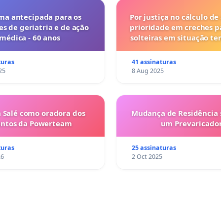
ma antecipada para os
Por justiça no cálculo de
es de geriatria e de ação
prioridade em creches 
médica - 60 anos
solteiras em situação t
turas
41 assinaturas
25
8 Aug 2025
 Salé como oradora dos
Mudança de Residência s
entos da Powerteam
um Prevaricado
turas
25 assinaturas
26
2 Oct 2025