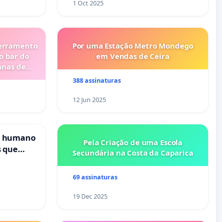
1 Oct 2025
cerramento
Por uma Estação Metro Mondego
o bar do
em Vendas de Ceira
anas de
388 assinaturas
12 Jun 2025
s humano
Pela Criação de uma Escola
s que
Secundária na Costa da Caparica
cional
es
69 assinaturas
19 Dec 2025