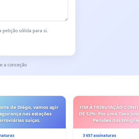
 petição sólida para si.
e a conceção
orte de Diégo, vamos agir
FIM À TRIBUTAÇÃO CONF
segurança nas estações
DE 52%: Por uma Taxa Just
erroviárias suíças.
Pensões dos Emigra
Portugueses
inaturas
3 657 assinaturas