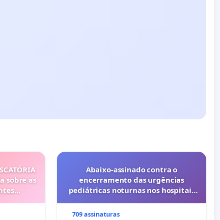
ISCATÓRIA
Abaixo-assinado contra o
a sobre as
encerramento das urgências
ntes
pediátricas noturnas nos hospitais
privados do Porto (Cuf e Lusíadas)
709 assinaturas