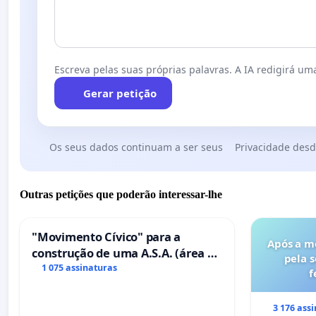
Escreva pelas suas próprias palavras. A IA redigirá uma
Gerar petição
Os seus dados continuam a ser seus
Privacidade desd
Outras petições que poderão interessar-lhe
"Movimento Cívico" para a
Após a m
construção de uma A.S.A. (área de
pela 
serviços para autocaravanas) em
1 075 assinaturas
f
Coimbra
3 176 ass