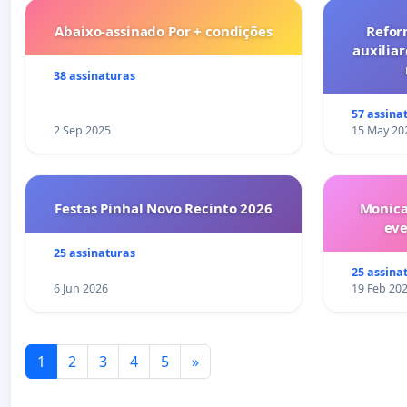
Abaixo-assinado Por + condições
Refor
auxiliar
38 assinaturas
57 assina
2 Sep 2025
15 May 20
Festas Pinhal Novo Recinto 2026
Monica
ev
25 assinaturas
25 assina
6 Jun 2026
19 Feb 20
1
2
3
4
5
»