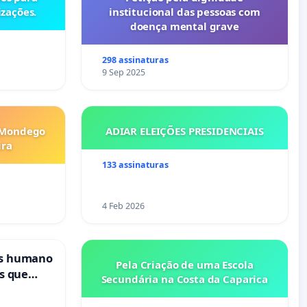
izações.
institucional das pessoas com
doença mental grave
298 assinaturas
9 Sep 2025
 Mondego
ADIAR ELEIÇÕES PRESIDENCIAIS
ira
133 assinaturas
4 Feb 2026
is humano
Pela Criação de uma Escola
s que
Secundária na Costa da Caparica
cional
ses