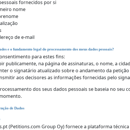
essoais fornecidos por si
imeiro nome
brenome
alização
s
ereço de e-mail
dades e o fundamento legal do processamento dos meus dados pessoais?
onsentimento para estes fins:
bir publicamente, na página de assinaturas, o nome, a cidad
ter o signatário atualizado sobre o andamento da petição 
nsmitir aos decisores as informações fornecidas pelo signa
ocessamento dos seus dados pessoais se baseia no seu con
 momento.
enção de Dados
s
s.pt (Petitions.com Group Oy) fornece a plataforma técnic