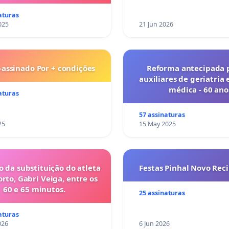
aturas
025
21 Jun 2026
-assinado Por + condições
Reforma antecipada 
auxiliares de geriatria 
médica - 60 ano
aturas
57 assinaturas
25
15 May 2025
o da substituição do atleta
Festas Pinhal Novo Rec
orto, Gabri Veiga, entre os
60 e 65 minutos.
25 assinaturas
aturas
026
6 Jun 2026