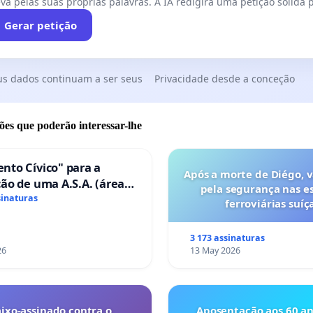
va pelas suas próprias palavras. A IA redigirá uma petição sólida p
Gerar petição
us dados continuam a ser seus
Privacidade desde a conceção
ões que poderão interessar-lhe
nto Cívico" para a
Após a morte de Diégo, 
ão de uma A.S.A. (área
pela segurança nas e
ços para autocaravanas)
sinaturas
ferroviárias suíça
mbra
3 173 assinaturas
26
13 May 2026
ixo-assinado contra o
Aposentação aos 60 an