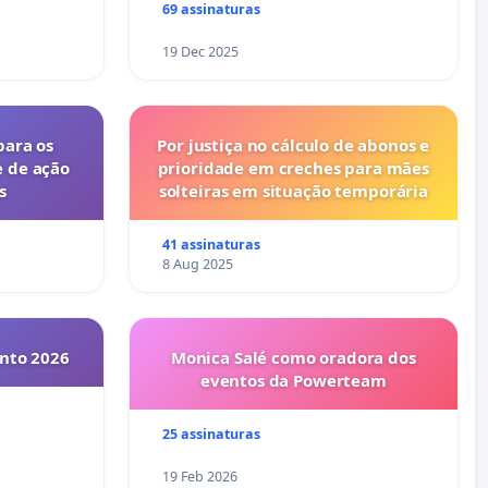
69 assinaturas
19 Dec 2025
para os
Por justiça no cálculo de abonos e
e de ação
prioridade em creches para mães
s
solteiras em situação temporária
41 assinaturas
8 Aug 2025
into 2026
Monica Salé como oradora dos
eventos da Powerteam
25 assinaturas
19 Feb 2026