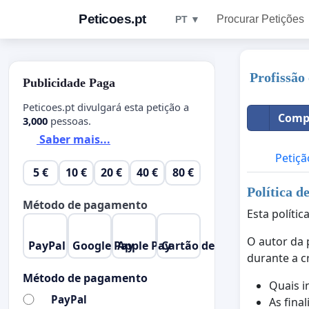
Peticoes.pt
Procurar Petições
PT ▼
Profissão
Publicidade Paga
Peticoes.pt divulgará esta petição a
Compa
3,000
pessoas.
Saber mais...
Petiçã
5 €
10 €
20 €
40 €
80 €
Política d
Método de pagamento
Esta políti
O autor da 
PayPal
Google Pay
Apple Pay
Cartão de Crédito
durante a c
Método de pagamento
Quais i
PayPal
As fina