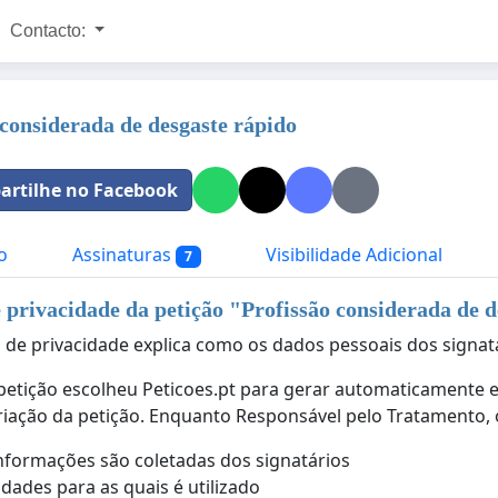
Contacto:
 considerada de desgaste rápido
rtilhe no Facebook
o
Assinaturas
Visibilidade Adicional
7
e privacidade da petição "
Profissão considerada de d
ca de privacidade explica como os dados pessoais dos signat
petição escolheu Peticoes.pt para gerar automaticamente es
riação da petição. Enquanto Responsável pelo Tratamento, o
nformações são coletadas dos signatários
lidades para as quais é utilizado