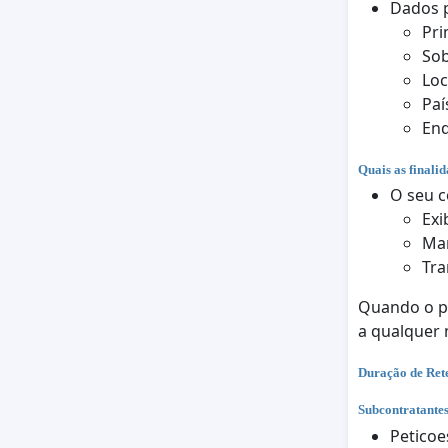
Dados p
Pr
So
Loc
Paí
End
Quais as finali
O seu c
Exi
Man
Tra
Quando o pr
a qualquer
Duração de Ret
Subcontratante
Peticoe