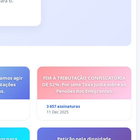
ara si.
vamos agir
FIM À TRIBUTAÇÃO CONFISCATÓRIA
stações
DE 52%: Por uma Taxa Justa sobre as
s.
Pensões dos Emigrantes
Portugueses
3 657 assinaturas
11 Dec 2025
os para
Petição pela dignidade