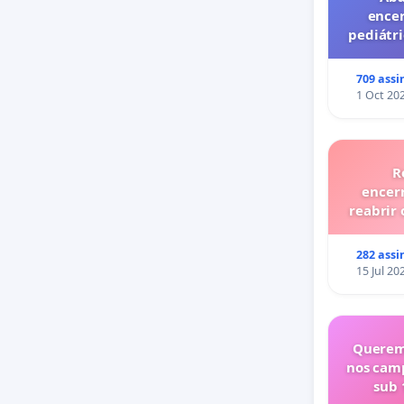
ence
pediátri
privado
709 assi
1 Oct 20
R
encer
reabrir 
282 assi
15 Jul 20
Querem
nos cam
sub 