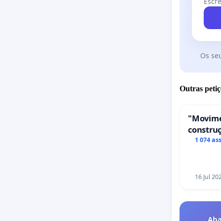
Escre
Os se
Outras petiç
"Movime
construç
de servi
1 074 as
em Coi
16 Jul 20
Aba