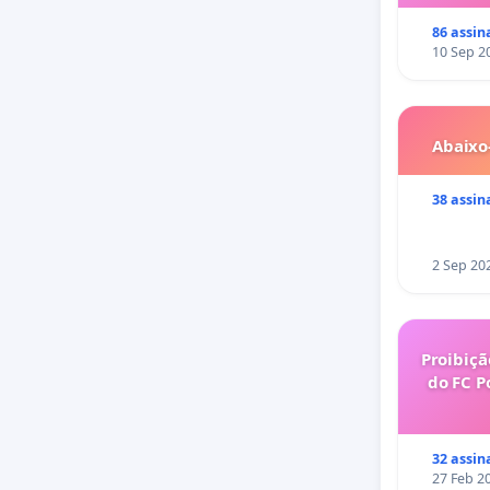
86 assin
10 Sep 2
Abaixo
38 assin
2 Sep 20
Proibiçã
do FC P
32 assin
27 Feb 2