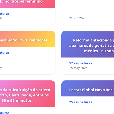
15 no futebol feminino
nos hospitais portugue
aturas
025
21 Jun 2026
-assinado Por + condições
Reforma antecipada 
auxiliares de geriatria 
médica - 60 ano
aturas
57 assinaturas
25
15 May 2025
o da substituição do atleta
Festas Pinhal Novo Rec
orto, Gabri Veiga, entre os
60 e 65 minutos.
25 assinaturas
aturas