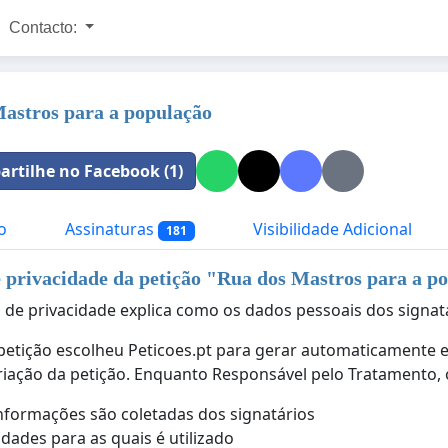
Contacto:
astros para a população
rtilhe no Facebook (1)
o
Assinaturas
Visibilidade Adicional
181
e privacidade da petição "
Rua dos Mastros para a p
ca de privacidade explica como os dados pessoais dos signat
petição escolheu Peticoes.pt para gerar automaticamente es
riação da petição. Enquanto Responsável pelo Tratamento, o
nformações são coletadas dos signatários
lidades para as quais é utilizado