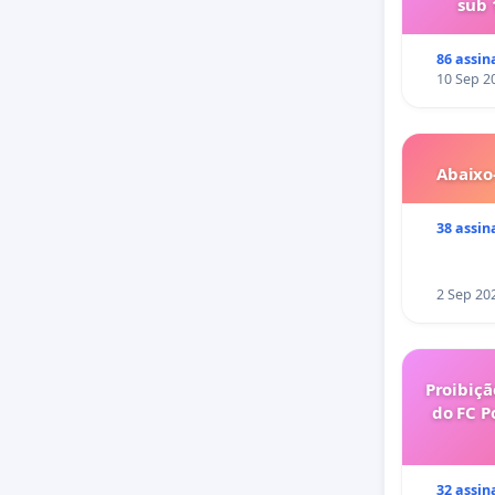
sub 
86 assin
10 Sep 2
Abaixo
38 assin
2 Sep 20
Proibiçã
do FC P
32 assin