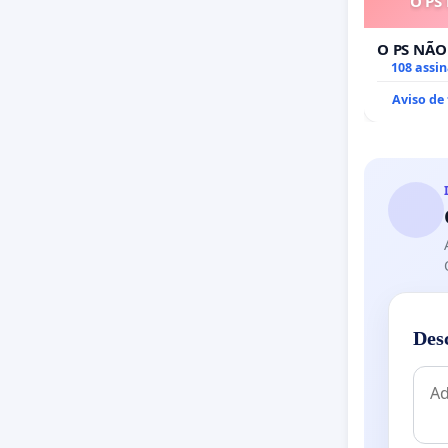
O PS
O PS NÃO
108 assi
Aviso de
Des