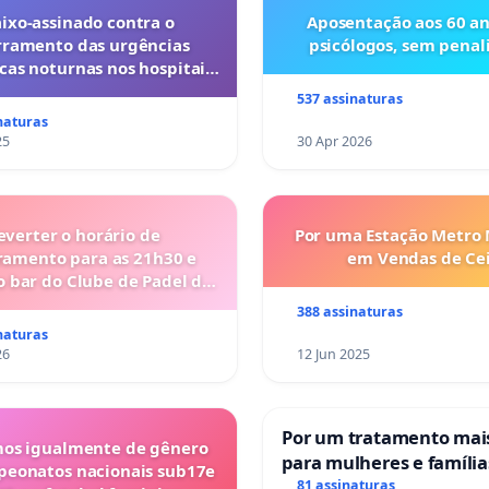
ixo-assinado contra o
Aposentação aos 60 an
rramento das urgências
psicólogos, sem penal
cas noturnas nos hospitais
s do Porto (Cuf e Lusíadas)
537 assinaturas
naturas
25
30 Apr 2026
everter o horário de
Por uma Estação Metro
ramento para as 21h30 e
em Vendas de Ce
o bar do Clube de Padel de
Cabanas de Tavira
388 assinaturas
naturas
26
12 Jun 2025
Por um tratamento ma
os igualmente de gênero
para mulheres e família
peonatos nacionais sub17e
sofrem uma perda gesta
81 assinaturas