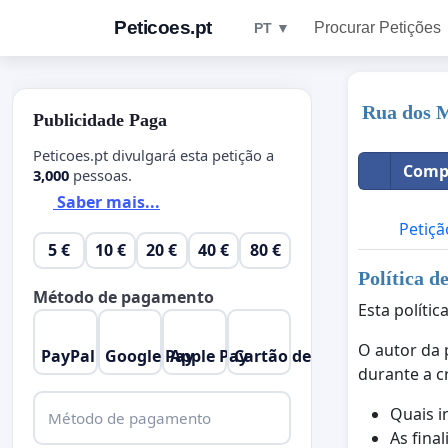
Peticoes.pt
Procurar Petições
PT ▼
Rua dos M
Publicidade Paga
Peticoes.pt divulgará esta petição a
Compa
3,000
pessoas.
Saber mais...
Petiçã
5 €
10 €
20 €
40 €
80 €
Política d
Método de pagamento
Esta políti
O autor da 
PayPal
Google Pay
Apple Pay
Cartão de Crédito
durante a c
Quais i
Método de pagamento
As fina