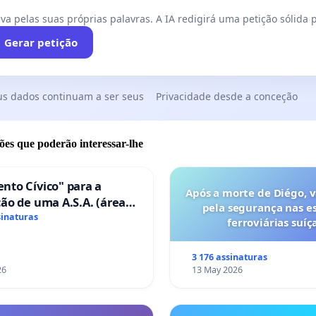
va pelas suas próprias palavras. A IA redigirá uma petição sólida p
Gerar petição
us dados continuam a ser seus
Privacidade desde a conceção
ões que poderão interessar-lhe
nto Cívico" para a
Após a morte de Diégo, 
ão de uma A.S.A. (área
pela segurança nas e
ços para autocaravanas)
sinaturas
ferroviárias suíça
mbra
3 176 assinaturas
26
13 May 2026