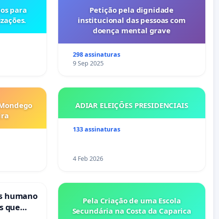
os para
Petição pela dignidade
izações.
institucional das pessoas com
doença mental grave
298 assinaturas
9 Sep 2025
 Mondego
ADIAR ELEIÇÕES PRESIDENCIAIS
ira
133 assinaturas
4 Feb 2026
is humano
Pela Criação de uma Escola
s que
Secundária na Costa da Caparica
cional