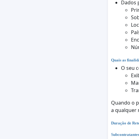
Dados p
Pr
So
Loc
Paí
End
Núm
Quais as finali
O seu c
Exi
Man
Tra
Quando o pr
a qualquer
Duração de Ret
Subcontratante