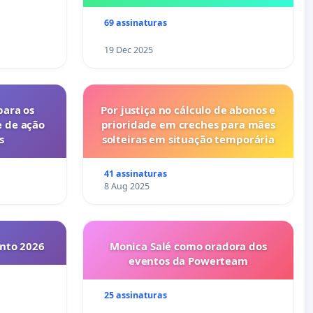
ses
69 assinaturas
19 Dec 2025
para os
Por justiça no cálculo de abonos e
e de ação
prioridade em creches para mães
s
solteiras em situação temporária
41 assinaturas
8 Aug 2025
into 2026
Monica Salé como oradora dos
eventos da Powerteam
25 assinaturas