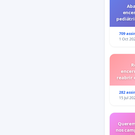
Aba
ence
pediátri
privado
709 assi
1 Oct 20
R
encer
reabrir 
282 assi
15 Jul 20
Querem
nos cam