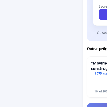
Escre
Os se
Outras petiç
"Movime
construç
de servi
1 075 as
em Coi
16 Jul 20