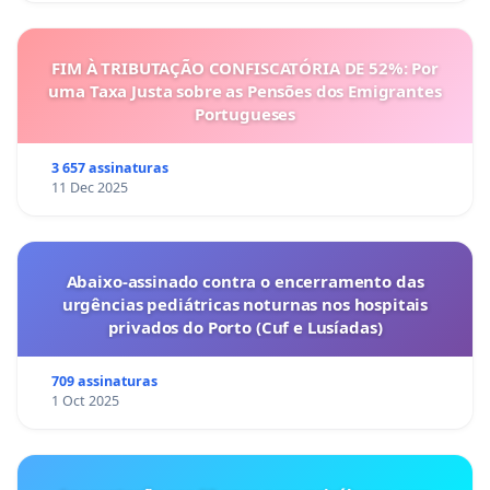
FIM À TRIBUTAÇÃO CONFISCATÓRIA DE 52%: Por
uma Taxa Justa sobre as Pensões dos Emigrantes
Portugueses
3 657 assinaturas
11 Dec 2025
Abaixo-assinado contra o encerramento das
urgências pediátricas noturnas nos hospitais
privados do Porto (Cuf e Lusíadas)
709 assinaturas
1 Oct 2025