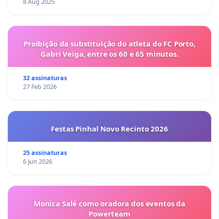
8 Aug 2025
Proibição da substituição do atleta do FC Porto,
Gabri Veiga, entre os 60 e 65 minutos.
32 assinaturas
27 Feb 2026
Festas Pinhal Novo Recinto 2026
25 assinaturas
6 Jun 2026
Monica Salé como oradora dos eventos da
Powerteam