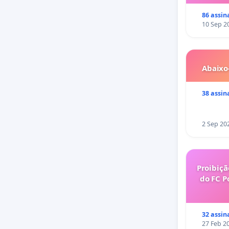
86 assin
10 Sep 2
Abaixo
38 assin
2 Sep 20
Proibiçã
do FC P
32 assin
27 Feb 2