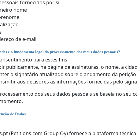
essoais fornecidos por si
imeiro nome
brenome
alização
s
ereço de e-mail
dades e o fundamento legal do processamento dos meus dados pessoais?
onsentimento para estes fins:
bir publicamente, na página de assinaturas, o nome, a cidad
ter o signatário atualizado sobre o andamento da petição 
nsmitir aos decisores as informações fornecidas pelo signa
ocessamento dos seus dados pessoais se baseia no seu con
 momento.
enção de Dados
s
s.pt (Petitions.com Group Oy) fornece a plataforma técnic