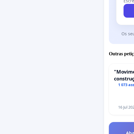
Escre
Os se
Outras petiç
"Movime
construç
de servi
1 073 as
em Coi
16 Jul 20
Aba