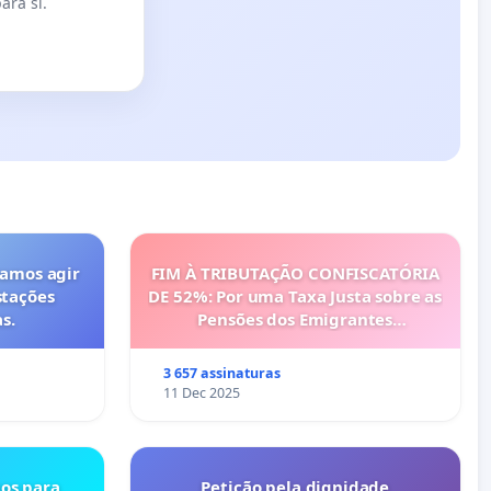
ara si.
vamos agir
FIM À TRIBUTAÇÃO CONFISCATÓRIA
stações
DE 52%: Por uma Taxa Justa sobre as
s.
Pensões dos Emigrantes
Portugueses
3 657 assinaturas
11 Dec 2025
os para
Petição pela dignidade