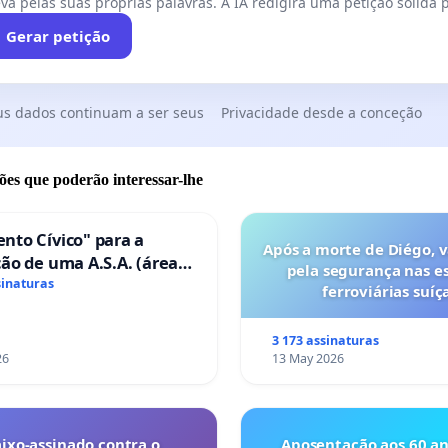
va pelas suas próprias palavras. A IA redigirá uma petição sólida p
Gerar petição
us dados continuam a ser seus
Privacidade desde a conceção
ões que poderão interessar-lhe
nto Cívico" para a
Após a morte de Diégo, 
ão de uma A.S.A. (área
pela segurança nas e
ços para autocaravanas)
sinaturas
ferroviárias suíça
mbra
3 173 assinaturas
26
13 May 2026
ixo-assinado contra o
Aposentação aos 60 an