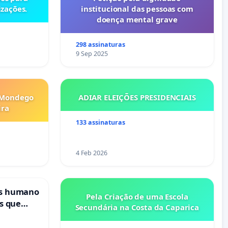
izações.
institucional das pessoas com
doença mental grave
298 assinaturas
9 Sep 2025
 Mondego
ADIAR ELEIÇÕES PRESIDENCIAIS
ira
133 assinaturas
4 Feb 2026
is humano
Pela Criação de uma Escola
s que
Secundária na Costa da Caparica
cional
ses