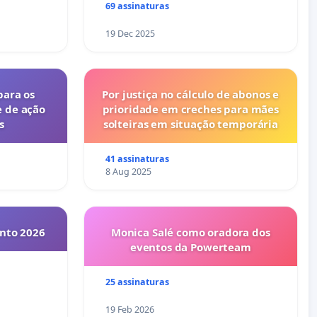
69 assinaturas
19 Dec 2025
para os
Por justiça no cálculo de abonos e
e de ação
prioridade em creches para mães
s
solteiras em situação temporária
41 assinaturas
8 Aug 2025
into 2026
Monica Salé como oradora dos
eventos da Powerteam
25 assinaturas
19 Feb 2026