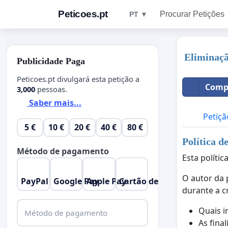
Peticoes.pt
Procurar Petições
PT ▼
Eliminaçã
Publicidade Paga
Peticoes.pt divulgará esta petição a
Compa
3,000
pessoas.
Saber mais...
Petiçã
5 €
10 €
20 €
40 €
80 €
Política d
Método de pagamento
Esta políti
O autor da 
PayPal
Google Pay
Apple Pay
Cartão de Crédito
durante a c
Quais i
Método de pagamento
As fina