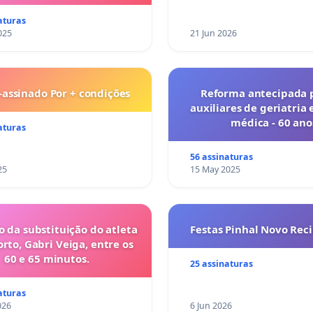
aturas
025
21 Jun 2026
-assinado Por + condições
Reforma antecipada 
auxiliares de geriatria 
médica - 60 ano
aturas
56 assinaturas
25
15 May 2025
o da substituição do atleta
Festas Pinhal Novo Rec
orto, Gabri Veiga, entre os
60 e 65 minutos.
25 assinaturas
aturas
026
6 Jun 2026