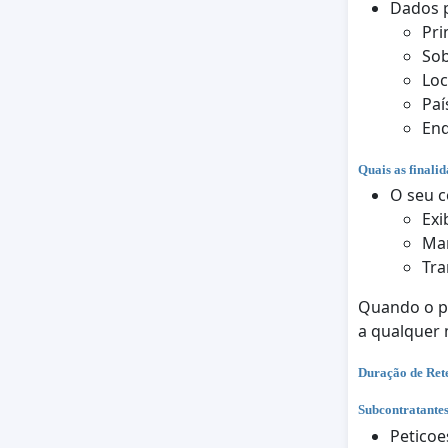
Dados p
Pr
So
Loc
Paí
End
Quais as finali
O seu c
Exi
Man
Tra
Quando o pr
a qualquer
Duração de Ret
Subcontratante
Peticoe