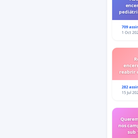
ence
pediátri
privado
709 assi
1 Oct 20
R
encer
reabrir 
282 assi
15 Jul 20
Querem
nos cam
sub 