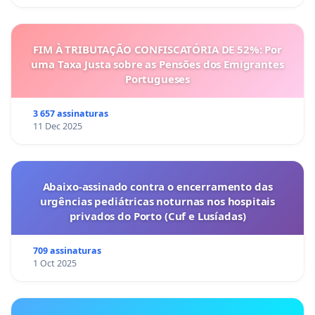
FIM À TRIBUTAÇÃO CONFISCATÓRIA DE 52%: Por
uma Taxa Justa sobre as Pensões dos Emigrantes
Portugueses
3 657 assinaturas
11 Dec 2025
Abaixo-assinado contra o encerramento das
urgências pediátricas noturnas nos hospitais
privados do Porto (Cuf e Lusíadas)
709 assinaturas
1 Oct 2025