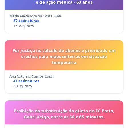
e de ação médica - 60 anos
Maria Alexandra da Costa Silva
57 assinaturas
15 May 2025
Por justiça no cálculo de abonos e prioridade em
creches para mães solteiras em situação
temporária
Ana Catarina Santos Costa
41 assinaturas
8 Aug 2025
Proibição da substituição do atleta do FC Porto,
Gabri Veiga, entre os 60 e 65 minutos.