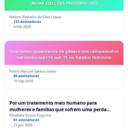
ADIAR ELEIÇÕES PRESIDENCIAIS
Nelson Pinheiro da Silva Lopes
133 assinaturas
4 Feb 2026
Queremos igualmente de gênero nos campeonatos
nacionais sub17e sub 15 no futebol feminino
Pedro Manuel Santos neves
86 assinaturas
10 Sep 2025
Por um tratamento mais humano para
mulheres e famílias que sofrem uma perda
gestacional nos hospitais portugueses
Elisabete Sousa Augusto
81 assinaturas
21 Jun 2026