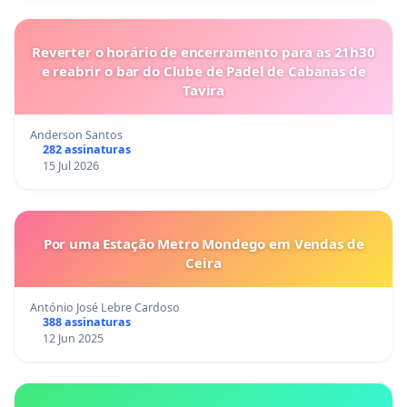
Reverter o horário de encerramento para as 21h30
e reabrir o bar do Clube de Padel de Cabanas de
Tavira
Anderson Santos
282 assinaturas
15 Jul 2026
Por uma Estação Metro Mondego em Vendas de
Ceira
António José Lebre Cardoso
388 assinaturas
12 Jun 2025