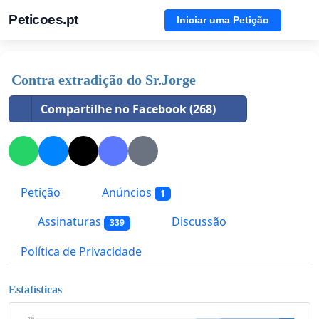
Peticoes.pt
Iniciar uma Petição
Contra extradição do Sr.Jorge
Compartilhe no Facebook (268)
Petição
Anúncios
1
Assinaturas
Discussão
339
Política de Privacidade
Estatísticas
339