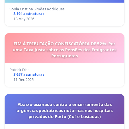
Sonia Cristina Simões Rodrigues
3 194 assinaturas
13 May 2026
FIM À TRIBUTAÇÃO CONFISCATÓRIA DE 52%: Por
uma Taxa Justa sobre as Pensões dos Emigrantes
Portugueses
Patrick Dias
3 657 assinaturas
11 Dec 2025
Abaixo-assinado contra o encerramento das
urgências pediátricas noturnas nos hospitais
privados do Porto (Cuf e Lusíadas)