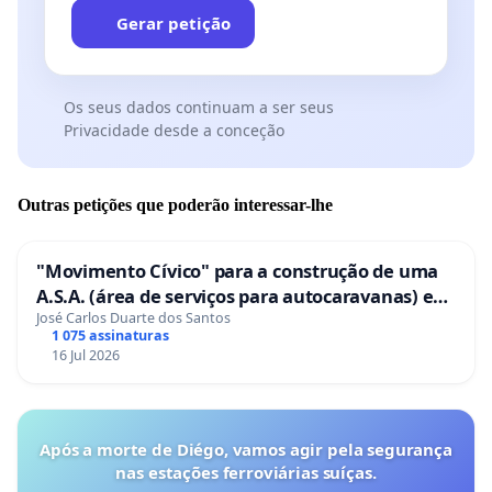
Gerar petição
Os seus dados continuam a ser seus
Privacidade desde a conceção
Outras petições que poderão interessar-lhe
"Movimento Cívico" para a construção de uma
A.S.A. (área de serviços para autocaravanas) em
Coimbra
José Carlos Duarte dos Santos
1 075 assinaturas
16 Jul 2026
Após a morte de Diégo, vamos agir pela segurança
nas estações ferroviárias suíças.