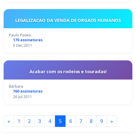
LEGALIZACAO DA VENDA DE ORGAOS HUMANOS
Paulo Pavesi
170 assinaturas
6 Dec 2011
Acabar com os rodeios e touradas!
Bárbara
760 assinaturas
26 Jul 2011
«
1
2
3
4
5
6
7
8
9
»