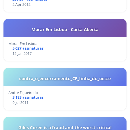
2 Apr 2012
Morar Em Lisboa - Carta Aberta
Morar Em Lisboa
5 027 assinaturas
15 Jan 2017
contra_o_encerramento_CP_linha_do_oeste
André Figueiredo
3 183 assinaturas
9 Jul 2011
Giles Coren is a fraud and the worst critical