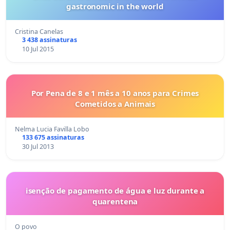
gastronomic in the world
Cristina Canelas
3 438 assinaturas
10 Jul 2015
Por Pena de 8 e 1 mês a 10 anos para Crimes
Cometidos a Animais
Nelma Lucia Favilla Lobo
133 675 assinaturas
30 Jul 2013
isenção de pagamento de água e luz durante a
quarentena
O povo