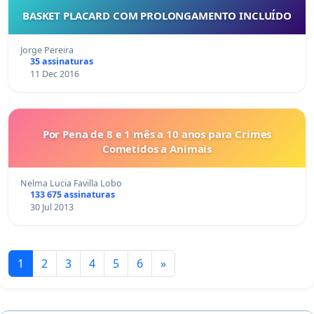
BASKET PLACARD COM PROLONGAMENTO INCLUÍDO
Jorge Pereira
35 assinaturas
11 Dec 2016
Por Pena de 8 e 1 mês a 10 anos para Crimes
Cometidos a Animais
Nelma Lucia Favilla Lobo
133 675 assinaturas
30 Jul 2013
1
2
3
4
5
6
»