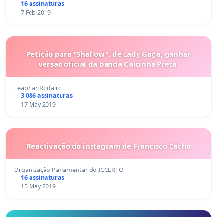
16 assinaturas
7 Feb 2019
Petição para "Shallow", de Lady Gaga, ganhar
versão oficial da banda Calcinha Preta.
Leaphar Rodairc
3 086 assinaturas
17 May 2019
Reactivação do instagram de Francisco Cacho
Organização Parlamentar do ICCERTO
16 assinaturas
15 May 2019