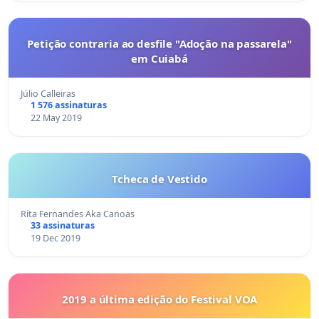
Petição contraria ao desfile "Adoção na passarela"
em Cuiabá
Júlio Calleiras
1 576 assinaturas
22 May 2019
Tcheca de Vestido
Rita Fernandes Aka Canoas
33 assinaturas
19 Dec 2019
2019 a última edição do Festival VOA