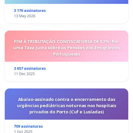
3 176 assinaturas
13 May 2026
FIM À TRIBUTAÇÃO CONFISCATÓRIA DE 52%: Por
uma Taxa Justa sobre as Pensões dos Emigrantes
Portugueses
3 657 assinaturas
11 Dec 2025
Abaixo-assinado contra o encerramento das
urgências pediátricas noturnas nos hospitais
privados do Porto (Cuf e Lusíadas)
709 assinaturas
1 Oct 2025