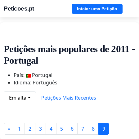
Peticoes.pt
Iniciar uma Petição
Petições mais populares de 2011 -
Portugal
País:
Portugal
Idioma: Português
Em alta
Petições Mais Recentes
«
1
2
3
4
5
6
7
8
9