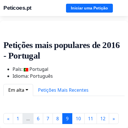
Peticoes.pt
Iniciar uma Petição
Petições mais populares de 2016
- Portugal
País:
Portugal
Idioma: Português
Em alta
Petições Mais Recentes
«
1
...
6
7
8
9
10
11
12
»