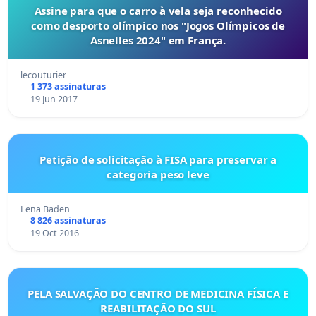
Assine para que o carro à vela seja reconhecido
como desporto olímpico nos "Jogos Olímpicos de
Asnelles 2024" em França.
lecouturier
1 373 assinaturas
19 Jun 2017
Petição de solicitação à FISA para preservar a
categoria peso leve
Lena Baden
8 826 assinaturas
19 Oct 2016
PELA SALVAÇÃO DO CENTRO DE MEDICINA FÍSICA E
REABILITAÇÃO DO SUL