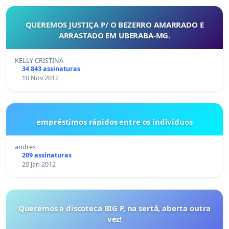
QUEREMOS JUSTIÇA P/ O BEZERRO AMARRADO E
ARRASTADO EM UBERABA-MG.
KELLY CRISTINA
34 843 assinaturas
10 Nov 2012
empréstimos rápidos entre os indivíduos
andres
209 assinaturas
20 Jan 2012
Queremos a discoteca BIG P, na sertã, aberta outra
vez!