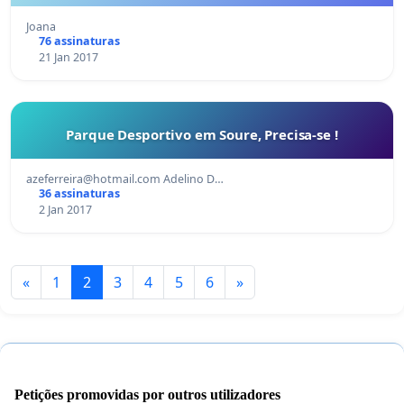
Joana
76 assinaturas
21 Jan 2017
Parque Desportivo em Soure, Precisa-se !
azeferreira@hotmail.com
Adelino D…
36 assinaturas
2 Jan 2017
«
1
2
3
4
5
6
»
Petições promovidas por outros utilizadores