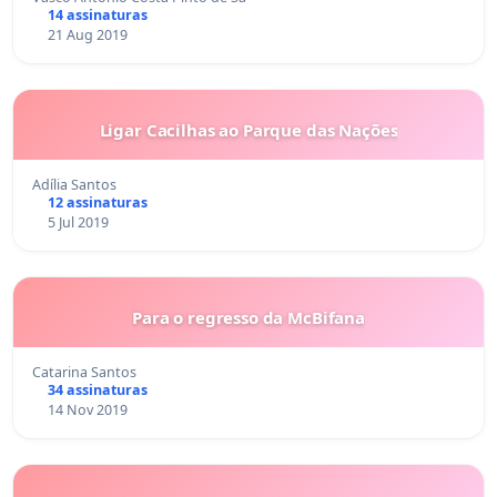
14 assinaturas
21 Aug 2019
Ligar Cacilhas ao Parque das Nações
Adília Santos
12 assinaturas
5 Jul 2019
Para o regresso da McBifana
Catarina Santos
34 assinaturas
14 Nov 2019