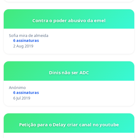
Contra o poder abusivo da emel
Sofia mira de almeida
6 assinaturas
2 Aug 2019
Dinis não ser ADC
Anónimo
6 assinaturas
6 Jul 2019
Petição para o Delay criar canal no youtube