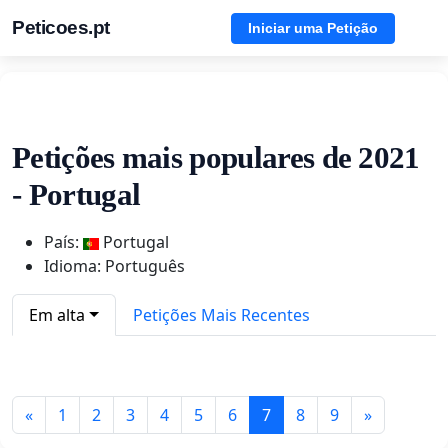
Peticoes.pt
Iniciar uma Petição
Petições mais populares de 2021
- Portugal
País:
Portugal
Idioma: Português
Em alta
Petições Mais Recentes
«
1
2
3
4
5
6
7
8
9
»