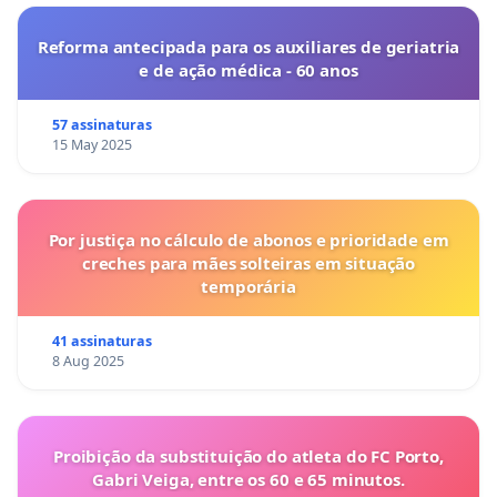
Reforma antecipada para os auxiliares de geriatria
e de ação médica - 60 anos
57 assinaturas
15 May 2025
Por justiça no cálculo de abonos e prioridade em
creches para mães solteiras em situação
temporária
41 assinaturas
8 Aug 2025
Proibição da substituição do atleta do FC Porto,
Gabri Veiga, entre os 60 e 65 minutos.