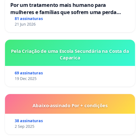
Por um tratamento mais humano para
mulheres e famílias que sofrem uma perda
gestacional nos hospitais portugueses
81 assinaturas
21 Jun 2026
Pela Criação de uma Escola Secundária na Costa da
Caparica
69 assinaturas
19 Dec 2025
Abaixo-assinado Por + condições
38 assinaturas
2 Sep 2025