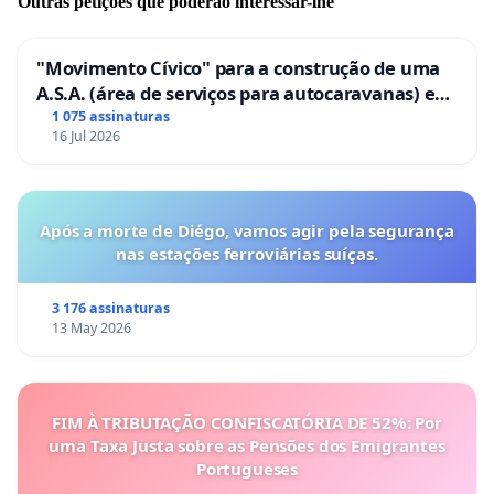
Outras petições que poderão interessar-lhe
"Movimento Cívico" para a construção de uma
A.S.A. (área de serviços para autocaravanas) em
Coimbra
1 075 assinaturas
16 Jul 2026
Após a morte de Diégo, vamos agir pela segurança
nas estações ferroviárias suíças.
3 176 assinaturas
13 May 2026
FIM À TRIBUTAÇÃO CONFISCATÓRIA DE 52%: Por
uma Taxa Justa sobre as Pensões dos Emigrantes
Portugueses