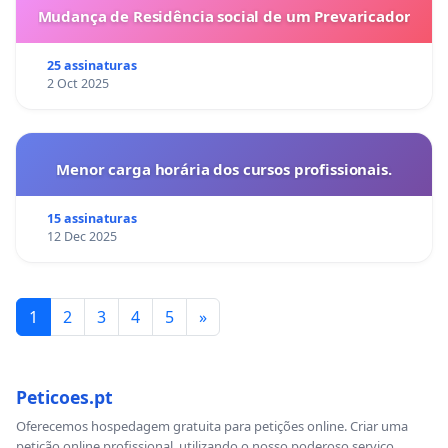
Mudança de Residência social de um Prevaricador
25 assinaturas
2 Oct 2025
Menor carga horária dos cursos profissionais.
15 assinaturas
12 Dec 2025
1
2
3
4
5
»
Peticoes.pt
Oferecemos hospedagem gratuita para petições online. Criar uma
petição online profissional, utilizando o nosso poderoso serviço.