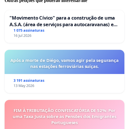
Outras petições que poderão interessar-lhe
"Movimento Cívico" para a construção de uma
A.S.A. (área de serviços para autocaravanas) em
Coimbra
1 075 assinaturas
16 Jul 2026
Após a morte de Diégo, vamos agir pela segurança
nas estações ferroviárias suíças.
3 191 assinaturas
13 May 2026
FIM À TRIBUTAÇÃO CONFISCATÓRIA DE 52%: Por
uma Taxa Justa sobre as Pensões dos Emigrantes
Portugueses