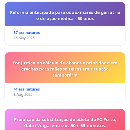
Reforma antecipada para os auxiliares de geriatria
e de ação médica - 60 anos
57 assinaturas
15 May 2025
Por justiça no cálculo de abonos e prioridade em
creches para mães solteiras em situação
temporária
41 assinaturas
8 Aug 2025
Proibição da substituição do atleta do FC Porto,
Gabri Veiga, entre os 60 e 65 minutos.