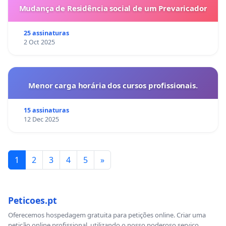
Mudança de Residência social de um Prevaricador
25 assinaturas
2 Oct 2025
Menor carga horária dos cursos profissionais.
15 assinaturas
12 Dec 2025
1
2
3
4
5
»
Peticoes.pt
Oferecemos hospedagem gratuita para petições online. Criar uma
petição online profissional, utilizando o nosso poderoso serviço.