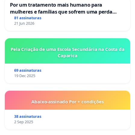
Por um tratamento mais humano para
mulheres e famílias que sofrem uma perda
gestacional nos hospitais portugueses
81 assinaturas
21 Jun 2026
Pela Criação de uma Escola Secundária na Costa da
Caparica
69 assinaturas
19 Dec 2025
Abaixo-assinado Por + condições
38 assinaturas
2 Sep 2025