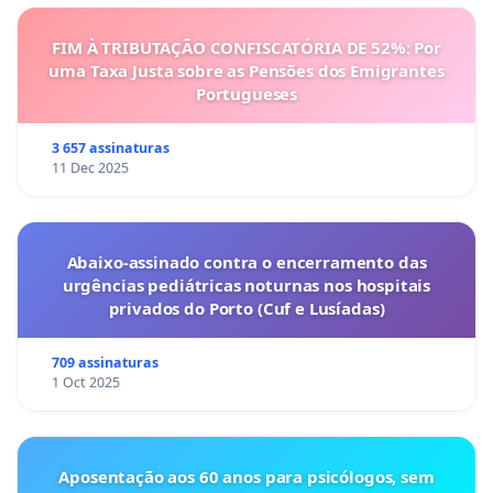
FIM À TRIBUTAÇÃO CONFISCATÓRIA DE 52%: Por
uma Taxa Justa sobre as Pensões dos Emigrantes
Portugueses
3 657 assinaturas
11 Dec 2025
Abaixo-assinado contra o encerramento das
urgências pediátricas noturnas nos hospitais
privados do Porto (Cuf e Lusíadas)
709 assinaturas
1 Oct 2025
Aposentação aos 60 anos para psicólogos, sem