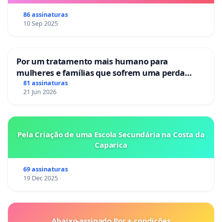
86 assinaturas
10 Sep 2025
Por um tratamento mais humano para
mulheres e famílias que sofrem uma perda
gestacional nos hospitais portugueses
81 assinaturas
21 Jun 2026
Pela Criação de uma Escola Secundária na Costa da
Caparica
69 assinaturas
19 Dec 2025
Abaixo-assinado Por + condições