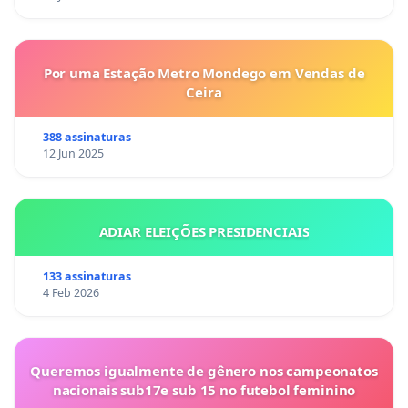
Por uma Estação Metro Mondego em Vendas de
Ceira
388 assinaturas
12 Jun 2025
ADIAR ELEIÇÕES PRESIDENCIAIS
133 assinaturas
4 Feb 2026
Queremos igualmente de gênero nos campeonatos
nacionais sub17e sub 15 no futebol feminino