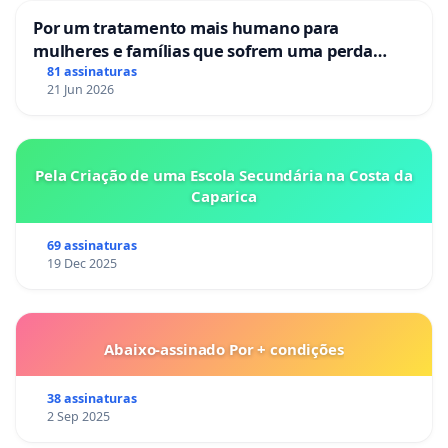
Por um tratamento mais humano para
mulheres e famílias que sofrem uma perda
gestacional nos hospitais portugueses
81 assinaturas
21 Jun 2026
Pela Criação de uma Escola Secundária na Costa da
Caparica
69 assinaturas
19 Dec 2025
Abaixo-assinado Por + condições
38 assinaturas
2 Sep 2025