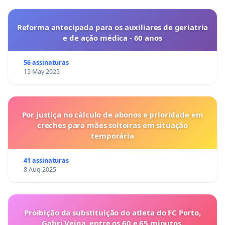
Reforma antecipada para os auxiliares de geriatria
e de ação médica - 60 anos
56 assinaturas
15 May 2025
Por justiça no cálculo de abonos e prioridade em
creches para mães solteiras em situação
temporária
41 assinaturas
8 Aug 2025
Proibição da substituição do atleta do FC Porto,
Gabri Veiga, entre os 60 e 65 minutos.