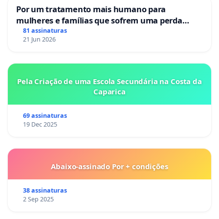
Por um tratamento mais humano para
mulheres e famílias que sofrem uma perda
gestacional nos hospitais portugueses
81 assinaturas
21 Jun 2026
Pela Criação de uma Escola Secundária na Costa da
Caparica
69 assinaturas
19 Dec 2025
Abaixo-assinado Por + condições
38 assinaturas
2 Sep 2025