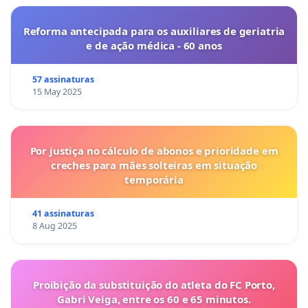
Reforma antecipada para os auxiliares de geriatria
e de ação médica - 60 anos
57 assinaturas
15 May 2025
Por justiça no cálculo de abonos e prioridade em
creches para mães solteiras em situação
temporária
41 assinaturas
8 Aug 2025
Proibição da substituição do atleta do FC Porto,
Gabri Veiga, entre os 60 e 65 minutos.