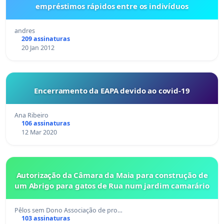
empréstimos rápidos entre os indivíduos
andres
209 assinaturas
20 Jan 2012
Encerramento da EAPA devido ao covid-19
Ana Ribeiro
106 assinaturas
12 Mar 2020
Autorização da Câmara da Maia para construção de
um Abrigo para gatos de Rua num jardim camarário
Pêlos sem Dono Associação de pro…
103 assinaturas