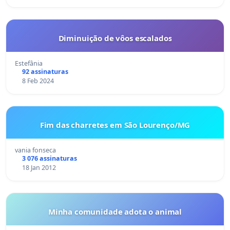
Diminuição de vôos escalados
Estefânia
92 assinaturas
8 Feb 2024
Fim das charretes em São Lourenço/MG
vania fonseca
3 076 assinaturas
18 Jan 2012
Minha comunidade adota o animal