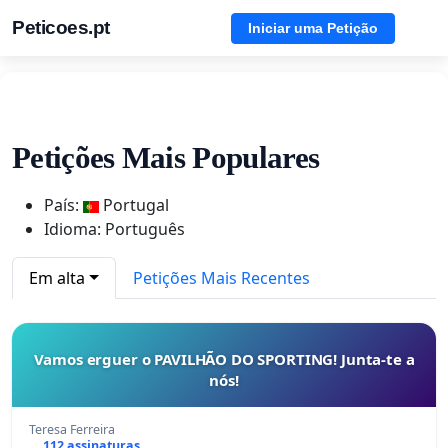
Peticoes.pt
Iniciar uma Petição
Petições Mais Populares
País:
Portugal
Idioma: Português
Em alta
Petições Mais Recentes
Vamos erguer o PAVILHÃO DO SPORTING! Junta-te a
nós!
Teresa Ferreira
112 assinaturas