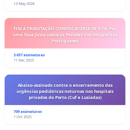
13 May 2026
FIM À TRIBUTAÇÃO CONFISCATÓRIA DE 52%: Por
uma Taxa Justa sobre as Pensões dos Emigrantes
Portugueses
3 657 assinaturas
11 Dec 2025
Abaixo-assinado contra o encerramento das
urgências pediátricas noturnas nos hospitais
privados do Porto (Cuf e Lusíadas)
709 assinaturas
1 Oct 2025