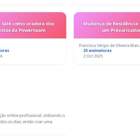
 Salé como oradora dos
Mudança de Residência s
entos da Powerteam
um Prevaricado
Francisco Sérgio de Oliveira Bra
turas
25 assinaturas
26
2 Oct 2025
o online profissional, utilizando o
dos os dias, então criar uma