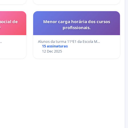
ocial de
Menor carga horária dos cursos
r
profissionais.
n…
Alunos da turma 11ºE1 da Escola M…
15 assinaturas
12 Dec 2025