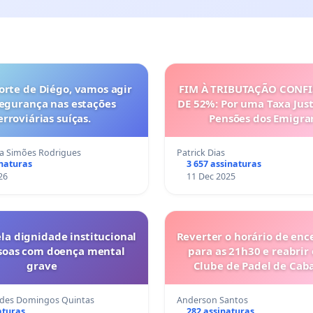
orte de Diégo, vamos agir
FIM À TRIBUTAÇÃO CONF
segurança nas estações
DE 52%: Por uma Taxa Just
erroviárias suíças.
Pensões dos Emigra
Portugueses
na Simões Rodrigues
Patrick Dias
inaturas
3 657 assinaturas
26
11 Dec 2025
la dignidade institucional
Reverter o horário de en
soas com doença mental
para as 21h30 e reabrir 
grave
Clube de Padel de Cab
Tavira
rdes Domingos Quintas
Anderson Santos
aturas
282 assinaturas