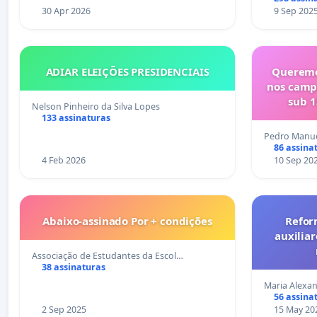
30 Apr 2026
9 Sep 202
ADIAR ELEIÇÕES PRESIDENCIAIS
Queremo
nos camp
sub 1
Nelson Pinheiro da Silva Lopes
133 assinaturas
Pedro Manue
86 assina
4 Feb 2026
10 Sep 20
Abaixo-assinado Por + condições
Refor
auxiliar
Associação de Estudantes da Escol…
38 assinaturas
Maria Alexan
56 assina
2 Sep 2025
15 May 20