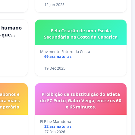
12 Jun 2025
s humano
Pela Criação de uma Escola
s que
Secundária na Costa da Caparica
cional
es
Movimento Futuro da Costa
69 assinaturas
19 Dec 2025
 abonos e
Proibição da substituição do atleta
para mães
do FC Porto, Gabri Veiga, entre os 60
emporária
e 65 minutos.
El Pibe Maradona
32 assinaturas
27 Feb 2026