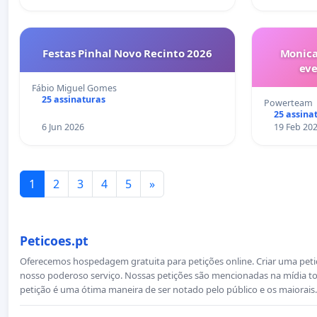
Festas Pinhal Novo Recinto 2026
Monica
ev
Fábio Miguel Gomes
25 assinaturas
Powerteam
25 assina
6 Jun 2026
19 Feb 20
1
2
3
4
5
»
Peticoes.pt
Oferecemos hospedagem gratuita para petições online. Criar uma petiçã
nosso poderoso serviço. Nossas petições são mencionadas na mídia to
petição é uma ótima maneira de ser notado pelo público e os maiorais.