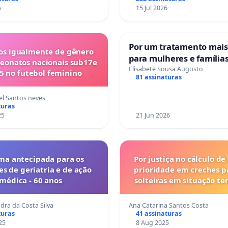
5
15 Jul 2026
Por um tratamento mai
s igualmente de gênero
para mulheres e família
eonatos nacionais sub17e
sofrem uma perda gesta
Elisabete Sousa Augusto
5 no futebol feminino
81 assinaturas
nos hospitais portugues
l Santos neves
turas
25
21 Jun 2026
ma antecipada para os
Por justiça no cálculo de
es de geriatria e de ação
prioridade em creches 
médica - 60 anos
solteiras em situação t
dra da Costa Silva
Ana Catarina Santos Costa
turas
41 assinaturas
25
8 Aug 2025