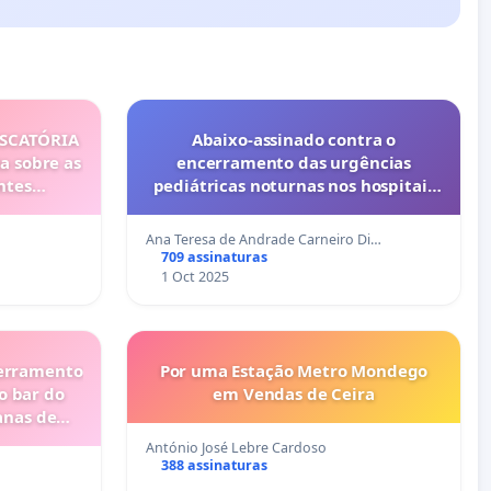
ISCATÓRIA
Abaixo-assinado contra o
a sobre as
encerramento das urgências
ntes
pediátricas noturnas nos hospitais
privados do Porto (Cuf e Lusíadas)
Ana Teresa de Andrade Carneiro Di…
709 assinaturas
1 Oct 2025
cerramento
Por uma Estação Metro Mondego
o bar do
em Vendas de Ceira
anas de
António José Lebre Cardoso
388 assinaturas