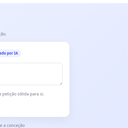
ção.
ado por IA
 petição sólida para si.
e a conceção