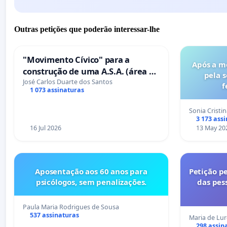
Outras petições que poderão interessar-lhe
"Movimento Cívico" para a
Após a m
construção de uma A.S.A. (área de
pela 
serviços para autocaravanas) em
José Carlos Duarte dos Santos
f
1 073 assinaturas
Coimbra
Sonia Cristi
3 173 ass
16 Jul 2026
13 May 20
Aposentação aos 60 anos para
Petição pe
psicólogos, sem penalizações.
das pes
Paula Maria Rodrigues de Sousa
537 assinaturas
Maria de Lu
298 assin