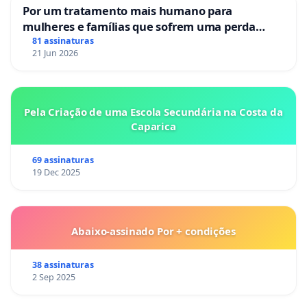
Por um tratamento mais humano para
mulheres e famílias que sofrem uma perda
gestacional nos hospitais portugueses
81 assinaturas
21 Jun 2026
Pela Criação de uma Escola Secundária na Costa da
Caparica
69 assinaturas
19 Dec 2025
Abaixo-assinado Por + condições
38 assinaturas
2 Sep 2025