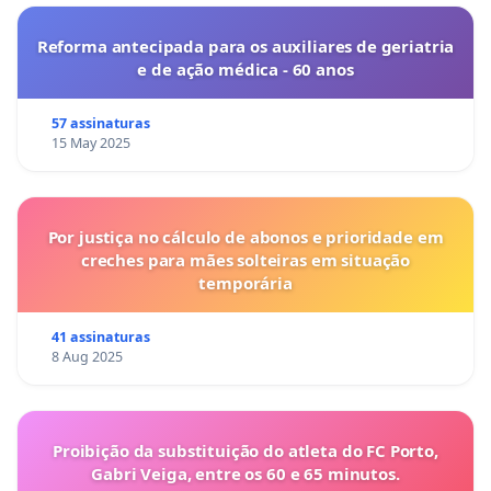
Reforma antecipada para os auxiliares de geriatria
e de ação médica - 60 anos
57 assinaturas
15 May 2025
Por justiça no cálculo de abonos e prioridade em
creches para mães solteiras em situação
temporária
41 assinaturas
8 Aug 2025
Proibição da substituição do atleta do FC Porto,
Gabri Veiga, entre os 60 e 65 minutos.