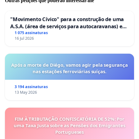
Outras petições que poderão interessar-lhe
"Movimento Cívico" para a construção de uma
A.S.A. (área de serviços para autocaravanas) em
Coimbra
1 075 assinaturas
16 Jul 2026
Após a morte de Diégo, vamos agir pela segurança
nas estações ferroviárias suíças.
3 194 assinaturas
13 May 2026
FIM À TRIBUTAÇÃO CONFISCATÓRIA DE 52%: Por
uma Taxa Justa sobre as Pensões dos Emigrantes
Portugueses